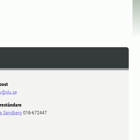
post
v@slu.se
reståndare
a Sandberg
018-672447