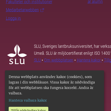
är alumn
Fakulteter och institutioner
Medarbetarwebben
Logga in
SLU, Sveriges lantbruksuniversitet, har verk
Umeå. SLU är miljöcertifierat enligt ISO 140
SLU
•
Om webbplatsen
•
Hantera kakor
•
Til
Denna webbplats använder kakor (cookies), som
lagras i din webbläsare. Vissa kakor är nödvändiga
för att webbplatsen ska fungera korrekt. Andra är
valbara.
Hantera valbara kakor
Tillåt nödvändiga kakor