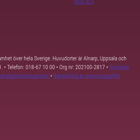
Stöd SLU
samhet över hela Sverige. Huvudorter är Alnarp, Uppsala och
01. • Telefon: 018-67 10 00 • Org nr: 202100-2817 •
Kontakta
lgänglighetsredogörelse
•
Behandling av personuppgifter