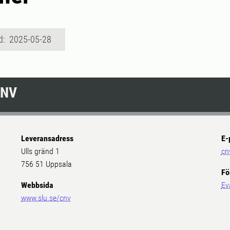
d: 2025-05-28
CNV
Leveransadress
E-
Ulls gränd 1
cn
756 51 Uppsala
Fö
Webbsida
Ev
www.slu.se/cnv