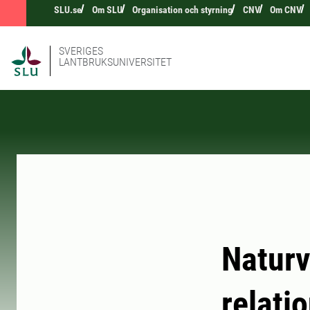
SLU.se
Om SLU
Organisation och styrning
CNV
Om CNV
SVERIGES
LANTBRUKSUNIVERSITET
Naturv
relati