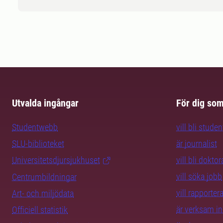
Utvalda ingångar
För dig so
Studentwebb
vill bli studen
SLU-biblioteket
är journalist
Universitetsdjursjukhuset
vill bli dokto
vill söka jobb
Centrumbildningar
vill rapporte
Art- och miljödata
är verksam i
Officiell statistik