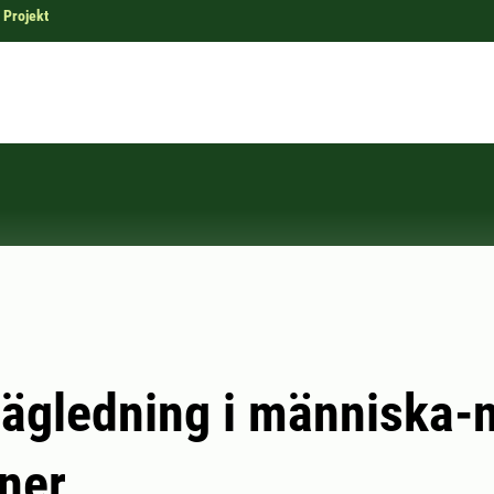
Projekt
ägledning i människa-n
oner