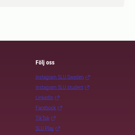
Följ oss
Instagram SLU.Sweden
Instagram SLU.student
LinkedIn
Facebook
TikTok
SLU Play