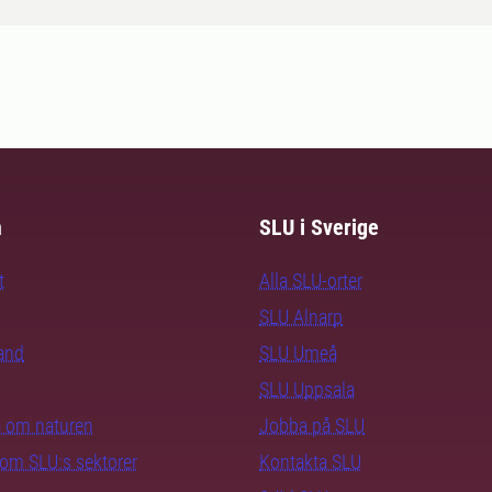
m
SLU i Sverige
t
Alla SLU-orter
SLU Alnarp
rand
SLU Umeå
SLU Uppsala
ra om naturen
Jobba på SLU
nom SLU:s sektorer
Kontakta SLU