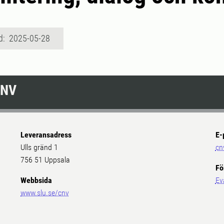
d: 2025-05-28
CNV
Leveransadress
E-
Ulls gränd 1
cn
756 51 Uppsala
Fö
Webbsida
Ev
www.slu.se/cnv