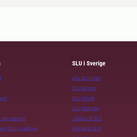
m
SLU i Sverige
t
Alla SLU-orter
SLU Alnarp
rand
SLU Umeå
SLU Uppsala
ra om naturen
Jobba på SLU
nom SLU:s sektorer
Kontakta SLU