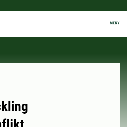
MENY
kling
flikt