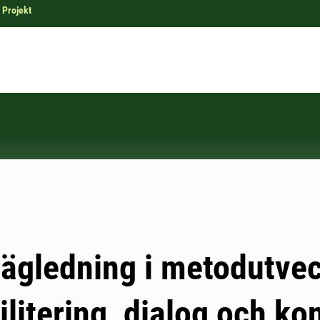
Projekt
ägledning i metodutvec
ilitering, dialog och kon