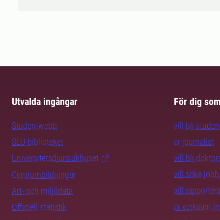
Utvalda ingångar
För dig so
Studentwebb
vill bli studen
SLU-biblioteket
är journalist
Universitetsdjursjukhuset
vill bli dokto
vill söka jobb
Centrumbildningar
vill rapporte
Art- och miljödata
är verksam i
Officiell statistik