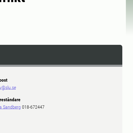
post
v@slu.se
reståndare
a Sandberg
018-672447