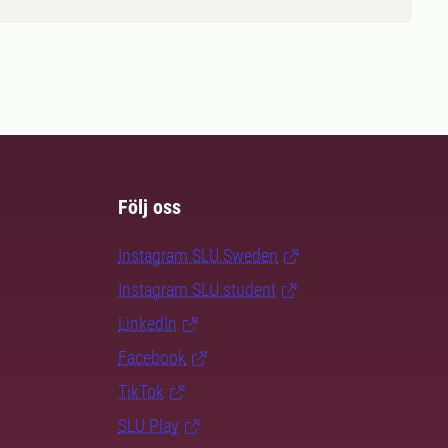
Följ oss
Instagram SLU.Sweden
Instagram SLU.student
LinkedIn
Facebook
TikTok
SLU Play