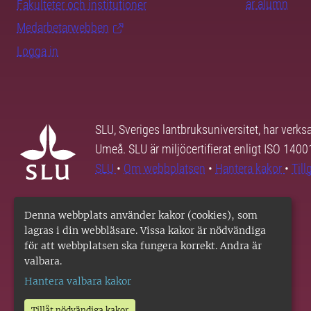
är alumn
Fakulteter och institutioner
Medarbetarwebben
Logga in
SLU, Sveriges lantbruksuniversitet, har verk
Umeå. SLU är miljöcertifierat enligt ISO 140
SLU
•
Om webbplatsen
•
Hantera kakor
•
Til
Denna webbplats använder kakor (cookies), som
lagras i din webbläsare. Vissa kakor är nödvändiga
för att webbplatsen ska fungera korrekt. Andra är
valbara.
Hantera valbara kakor
Tillåt nödvändiga kakor