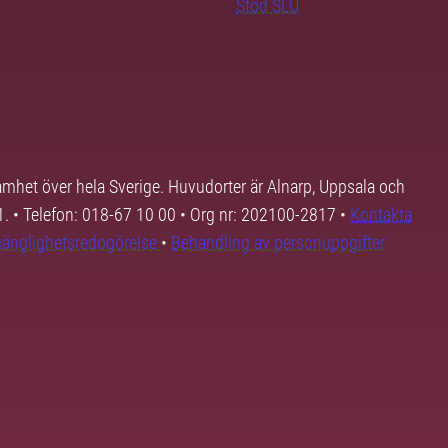
Stöd SLU
samhet över hela Sverige. Huvudorter är Alnarp, Uppsala och
01. • Telefon: 018-67 10 00 • Org nr: 202100-2817 •
Kontakta
lgänglighetsredogörelse
•
Behandling av personuppgifter