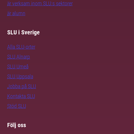
är verksam inom SLU:s sektorer
är alumn
SLU i Sverige
Alla SLU-orter
SLU Alnarp
SLU Umeå
SLU Uppsala
Jobba på SLU
Kontakta SLU
Stöd SLU
Följ oss