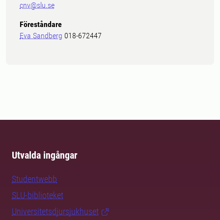
cnv@slu.se
Föreståndare
Eva Sandberg
018-672447
Utvalda ingångar
Studentwebb
SLU-biblioteket
Universitetsdjursjukhuset