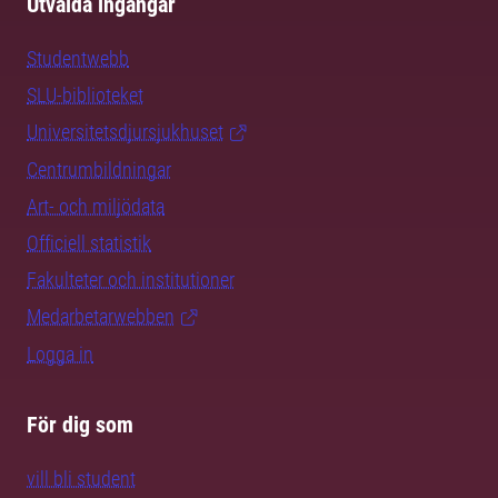
Utvalda ingångar
Studentwebb
SLU-biblioteket
Universitetsdjursjukhuset
Centrumbildningar
Art- och miljödata
Officiell statistik
Fakulteter och institutioner
Medarbetarwebben
Logga in
För dig som
vill bli student