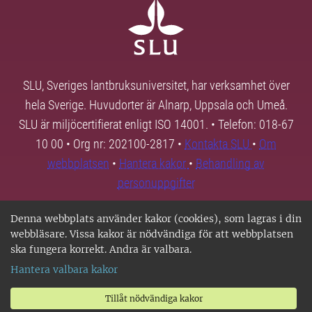
SLU, Sveriges lantbruksuniversitet, har verksamhet över
hela Sverige. Huvudorter är Alnarp, Uppsala och Umeå.
SLU är miljöcertifierat enligt ISO 14001. • Telefon: 018-67
10 00 • Org nr: 202100-2817 •
Kontakta SLU
•
Om
webbplatsen
•
Hantera kakor
•
Behandling av
personuppgifter
Denna webbplats använder kakor (cookies), som lagras i din
webbläsare. Vissa kakor är nödvändiga för att webbplatsen
ska fungera korrekt. Andra är valbara.
Hantera valbara kakor
Tillåt nödvändiga kakor