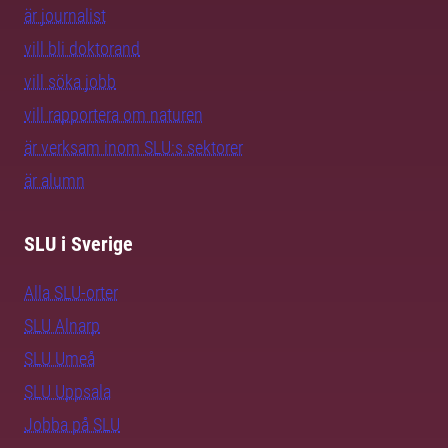
är journalist
vill bli doktorand
vill söka jobb
vill rapportera om naturen
är verksam inom SLU:s sektorer
är alumn
SLU i Sverige
Alla SLU-orter
SLU Alnarp
SLU Umeå
SLU Uppsala
Jobba på SLU