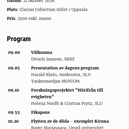
Datum
: 21 oktober 2026
Plats
: Clarion Collection Gillet i Uppsala
Pris
: 2500 exkl. moms
Program
09.00
Välkomna
Dennis Jansson, SKKF
09.05
Presentation av dagens program
Harald Klein, moderator, SLU
Tankesmedjan MOVIUM
09.10
Forskningsprojektet "Härifrån till
evigheten"
Helena Nordh & Cristina Prytz, SLU
09.55
Fikapaus
10.20
Flytten av de döda - exemplet Kiruna
Roger Marjavaara, Umeå universitet