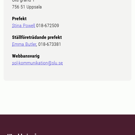
756 51 Uppsala
Prefekt
Stina Powell
018-672509
Ställföreträdande prefekt
Emma Butler
, 018-673381
Webbansvarig
sol-kommunikation@slu.se