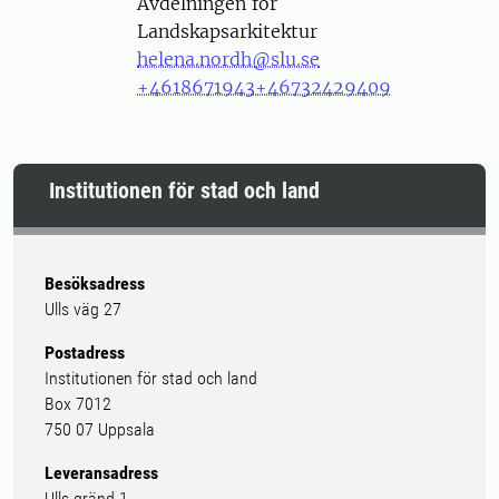
Avdelningen för
Landskapsarkitektur
helena.nordh@slu.se
+4618671943
+46732429409
Institutionen för stad och land
Besöksadress
Ulls väg 27
Postadress
Institutionen för stad och land
Box 7012
750 07 Uppsala
Leveransadress
Ulls gränd 1