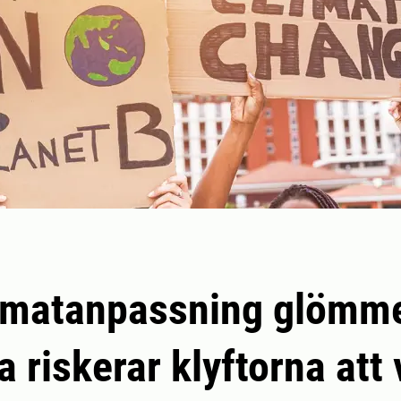
limatanpassning glömm
a riskerar klyftorna att