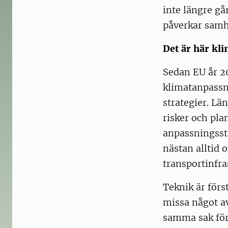
inte längre gå
påverkar samh
Det är här kl
Sedan EU år 
klimatanpassni
strategier. Lä
risker och pla
anpassningsst
nästan alltid 
transportinfra
Teknik är förs
missa något 
samma sak för