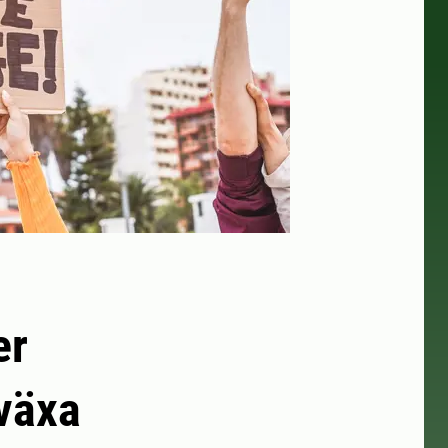
er
 växa