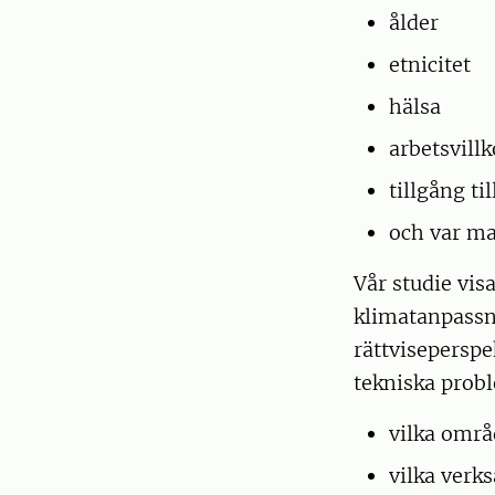
ålder
etnicitet
hälsa
arbetsvill
tillgång ti
och var ma
Vår studie visa
klimatanpassni
rättviseperspe
tekniska prob
vilka omr
vilka verk