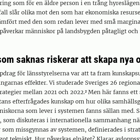
ring som för en äldre person i en trång hyresläge
yfall slår olika mot den som har ekonomiska resurs
jämfört med den som redan lever med små margina
påverkar människor på landsbygden påtagligt och
om saknas riskerar att skapa nya o
ppdrag för länsstyrelserna var att ta fram kunskap
ngarnas effekter. Vi studerade Sveriges 26 regiona
ategier mellan 2021 och 2022.² Men här fanns ett 
tans efterfrågades kunskap om hur olika samhälls
niskorna som lever i systemen fanns sällan med. S
y’, som diskuteras i internationella sammanhang n
som missgynnas av systemen, definierades i strat
got tekniskt. Hur påverkas elnätet? Klarar avlopp