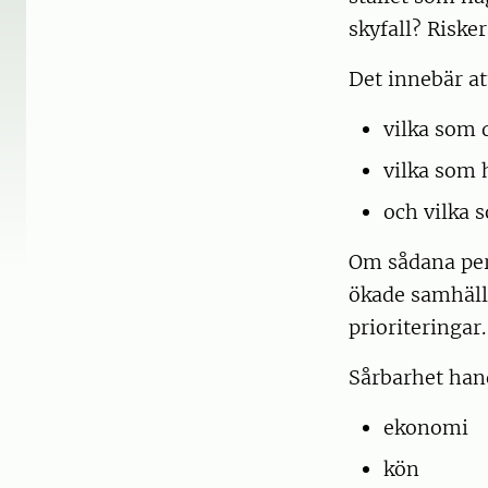
skyfall? Risker
Det innebär att
vilka som 
vilka som 
och vilka 
Om sådana per
ökade samhälls
prioriteringar.
Sårbarhet hand
ekonomi
kön