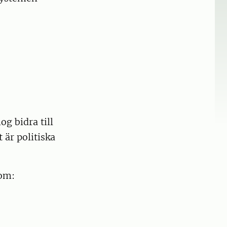
g bidra till
 är politiska
 om: