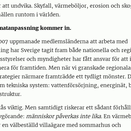
r att undvika. Skyfall, värmeböljor, erosion och sk
ällen runtom i världen.
imatanpassning kommer in.
2007 uppmanade medlemsländerna att arbeta med
ng har Sverige tagit fram både nationella och reg
nsstyrelser och myndigheter har fått ansvar för att 
nera för framtiden. Men när vi granskade regionala
rategier närmare framträdde ett tydligt mönster. 
om tekniska system: vattenförsörjning, energinät,
struktur.
tås viktig. Men samtidigt riskerar ett sådant förhåll
avgörande:
människor påverkas inte lika.
En värmebö
 en välbeställd villaägare med sommarhus och