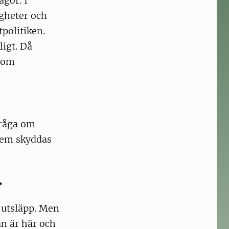
ågor. I
igheter och
tpolitiken.
igt. Då
m om
fråga om
 vem skyddas
r
 utsläpp. Men
an är här och