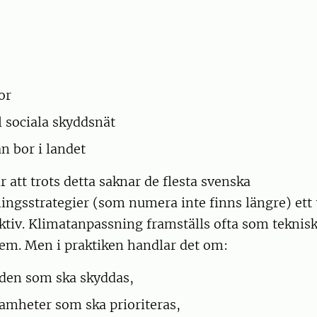
kor
ll sociala skyddsnät
n bor i landet
r att trots detta saknar de flesta svenska
ngsstrategier (som numera inte finns längre) ett t
ktiv. Klimatanpassning framställs ofta som teknis
lem. Men i praktiken handlar det om:
åden som ska skyddas,
samheter som ska prioriteras,