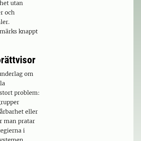
nhet utan
er och
ler.
 märks knappt
rättvisor
sunderlag om
la
stort problem:
grupper
årbarhet eller
är man pratar
egierna i
ssystemen