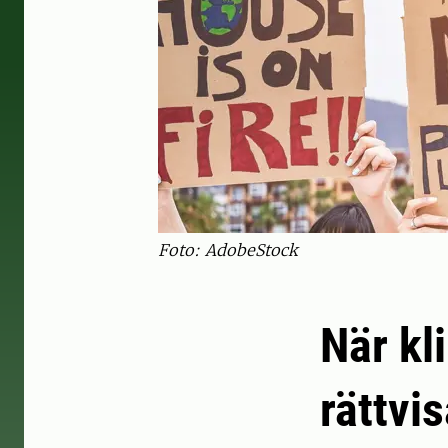
Foto: AdobeStock
När k
rättvis