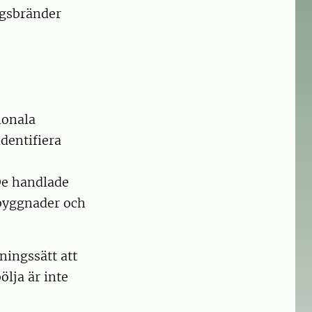
ogsbränder
ionala
identifiera
De handlade
 byggnader och
ningssätt att
lja är inte