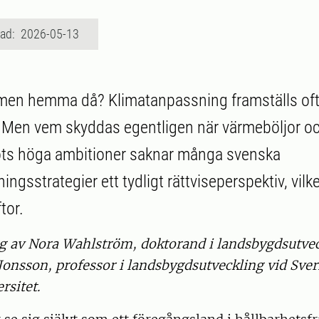
rad: 2026-05-13
 men hemma då? Klimatanpassning framställs of
. Men vem skyddas egentligen när värmeböljor oc
rots höga ambitioner saknar många svenska
ngsstrategier ett tydligt rättviseperspektiv, vilket
tor.
gg av Nora Wahlström, doktorand i landsbygdsutve
onsson, professor i landsbygdsutveckling vid Sver
rsitet.