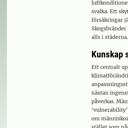
luftkonditione
svalka. Ett sk
försäkringar 
Skogsbränder 
alls i städerna.
Kunskap s
Ett centralt u
klimatförändri
anpassningsstr
nästan ingens
påverkas. Män
‘vulnerabilit
om människor 
stället som nå