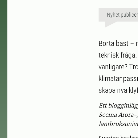
Nyhet publice
Borta bäst –
teknisk fråga
vanligare? T
klimatanpassni
skapa nya klyf
Ett blogginlä
Seema Arora-J
lantbruksunive