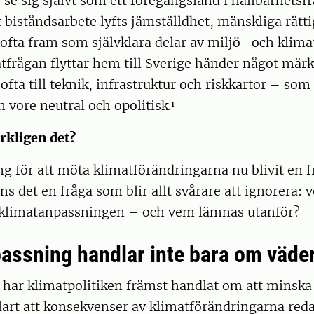
 se sig självt som ett föregångsland i hållbarhetsfr
t biståndsarbete lyfts jämställdhet, mänskliga rätt
a ofta fram som självklara delar av miljö- och klima
frågan flyttar hem till Sverige händer något märkl
ofta till teknik, infrastruktur och riskkartor – so
n vore neutral och opolitisk.¹
rkligen det?
g för att möta klimatförändringarna nu blivit en 
ns det en fråga som blir allt svårare att ignorera:
 klimatanpassningen – och vem lämnas utanför?
assning handlar inte bara om väde
 har klimatpolitiken främst handlat om att minska
klart att konsekvenser av klimatförändringarna red