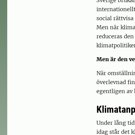
Sverige brukar
internationell
social rättvis
Men när klimat
reduceras den 
klimatpolitike
Men är den ve
När omställnin
överlevnad fin
egentligen av
Klimatanp
Under lång tid
idag står det 