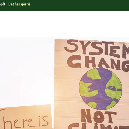
ygd
Det här gör vi