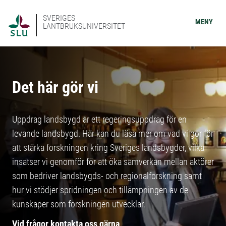
SVERIGES
MENY
LANTBRUKSUNIVERSITET
Det här gör vi
Uppdrag landsbygd är ett regeringsuppdrag för en
levande landsbygd. Här kan du läsa mer om vad vi gör för
att stärka forskningen kring Sveriges landsbygder, vilka
insatser vi genomför för att öka samverkan mellan aktörer
som bedriver landsbygds- och regionalforskning samt
hur vi stödjer spridningen och tillämpningen av de
kunskaper som forskningen utvecklar.
Vid frågor kontakta oss gärna