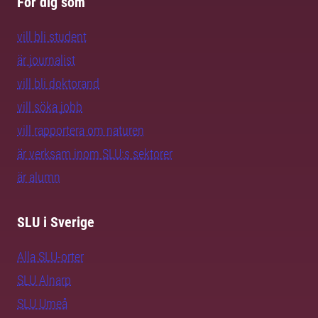
För dig som
vill bli student
är journalist
vill bli doktorand
vill söka jobb
vill rapportera om naturen
är verksam inom SLU:s sektorer
är alumn
SLU i Sverige
Alla SLU-orter
SLU Alnarp
SLU Umeå