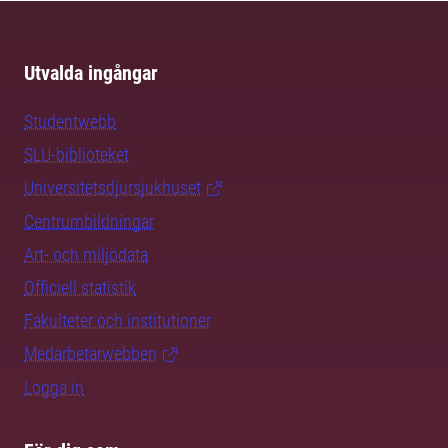
Utvalda ingångar
Studentwebb
SLU-biblioteket
Universitetsdjursjukhuset
Centrumbildningar
Art- och miljödata
Officiell statistik
Fakulteter och institutioner
Medarbetarwebben
Logga in