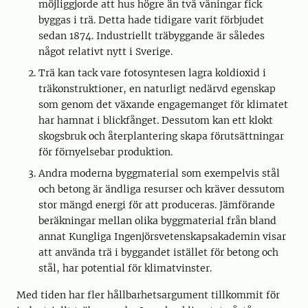
möjliggjorde att hus högre än två våningar fick
byggas i trä. Detta hade tidigare varit förbjudet
sedan 1874. Industriellt träbyggande är således
något relativt nytt i Sverige.
Trä kan tack vare fotosyntesen lagra koldioxid i
träkonstruktioner, en naturligt nedärvd egenskap
som genom det växande engagemanget för klimatet
har hamnat i blickfånget. Dessutom kan ett klokt
skogsbruk och återplantering skapa förutsättningar
för förnyelsebar produktion.
Andra moderna byggmaterial som exempelvis stål
och betong är ändliga resurser och kräver dessutom
stor mängd energi för att produceras. Jämförande
beräkningar mellan olika byggmaterial från bland
annat Kungliga Ingenjörsvetenskapsakademin visar
att använda trä i byggandet istället för betong och
stål, har potential för klimatvinster.
Med tiden har fler hållbarhetsargument tillkommit för