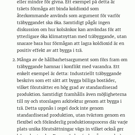
eller mindre för givna. Ett exempel på detta är
träets förmåga att binda koldioxid som
återkommande används som argument för varför
träbyggandet ska öka. Samtidigt pågår ingen
diskussion om hur kolsänkor kan användas för att
ytterligare öka klimatnyttan med träbyggande, utan
snarare bara hur förmågan att lagra koldioxid är en
positiv effekt av att bygga i trä.
Många av de hållbarhetsargument som förs fram om
träbyggande hamnar i konflikt med varandra. Ett
enkelt exempel är detta: Industriellt träbyggande
beskrivs som ett sätt att bygga billiga bostäder,
vilket förutsätter en hög grad av standardiserad
produktion. Samtidigt framhålls även möjligheterna
till ny och storslagen arkitektur genom att bygga i
trä. Detta uppnås i regel dock inte genom
standardiserad produktion, utan tvärtom genom en
flexibel och föränderlig produktionsprocess där varje
plats unika förutsättningar vägs in vilket också ger