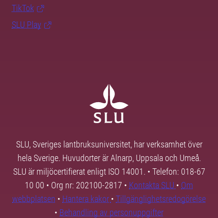
TikTok
SLU Play
SLU, Sveriges lantbruksuniversitet, har verksamhet över
hela Sverige. Huvudorter är Alnarp, Uppsala och Umeå.
SLU är miljöcertifierat enligt ISO 14001. • Telefon: 018-67
10 00 • Org nr: 202100-2817 •
Kontakta SLU
•
Om
webbplatsen
•
Hantera kakor
•
Tillgänglighetsredogörelse
•
Behandling av personuppgifter