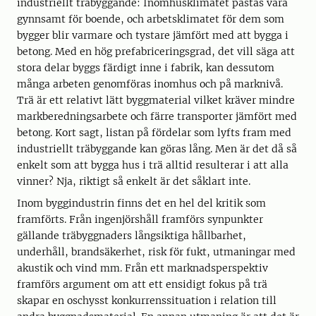
industriellt träbyggande: Inomhusklimatet påstås vara
gynnsamt för boende, och arbetsklimatet för dem som
bygger blir varmare och tystare jämfört med att bygga i
betong. Med en hög prefabriceringsgrad, det vill säga att
stora delar byggs färdigt inne i fabrik, kan dessutom
många arbeten genomföras inomhus och på marknivå.
Trä är ett relativt lätt byggmaterial vilket kräver mindre
markberedningsarbete och färre transporter jämfört med
betong. Kort sagt, listan på fördelar som lyfts fram med
industriellt träbyggande kan göras lång. Men är det då så
enkelt som att bygga hus i trä alltid resulterar i att alla
vinner? Nja, riktigt så enkelt är det såklart inte.
Inom byggindustrin finns det en hel del kritik som
framförts. Från ingenjörshåll framförs synpunkter
gällande träbyggnaders långsiktiga hållbarhet,
underhåll, brandsäkerhet, risk för fukt, utmaningar med
akustik och vind mm. Från ett marknadsperspektiv
framförs argument om att ett ensidigt fokus på trä
skapar en oschysst konkurrenssituation i relation till