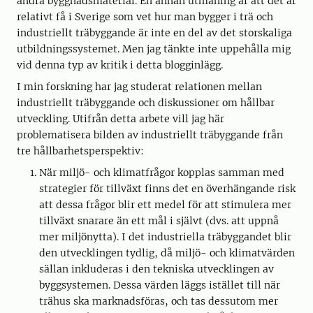
andra byggnadsmaterial. En annan utmaning är att det är
relativt få i Sverige som vet hur man bygger i trä och
industriellt träbyggande är inte en del av det storskaliga
utbildningssystemet. Men jag tänkte inte uppehålla mig
vid denna typ av kritik i detta blogginlägg.
I min forskning har jag studerat relationen mellan
industriellt träbyggande och diskussioner om hållbar
utveckling. Utifrån detta arbete vill jag här
problematisera bilden av industriellt träbyggande från
tre hållbarhetsperspektiv:
När miljö- och klimatfrågor kopplas samman med
strategier för tillväxt finns det en överhängande risk
att dessa frågor blir ett medel för att stimulera mer
tillväxt snarare än ett mål i självt (dvs. att uppnå
mer miljönytta). I det industriella träbyggandet blir
den utvecklingen tydlig, då miljö- och klimatvärden
sällan inkluderas i den tekniska utvecklingen av
byggsystemen. Dessa värden läggs istället till när
trähus ska marknadsföras, och tas dessutom mer