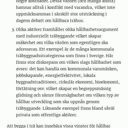
högre kostnader. Dessa värden (och många andra)
hamnar alltså i konflikt med varandra, vilket inte
uppmärksammas i särskilt stor utsträckning i
dagens debatt om hållbara trähus.
Olika aktörer framhåller olika hållbarhetsargument
med industriellt träbyggande vilket skapar
osäkerhet om vilka värden som egentligen ska
adresseras. Ett exempel är de många kommunala
träbyggnadsstrategierna som finns i Sverige. Här
finns stor diskrepans om vilken slags hållbarhet som
avses: det kan handla om kommunala varumärken,
jobbskapande, energieffektivitet, lokala
byggnadstraditioner, cirkulär ekonomi, bioekonomi,
förtätning osv. vilket skapar en begreppsmässig
glidning och sämre förutsägbarhet om vilken typ av
hållbar utveckling som ska uppnås genom
träbyggande. Liknande exempel finns bland såväl
privata som offentliga aktörer.
Att bygga i trä kan innebära vissa vinster för hållbar