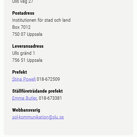
Ulls väg 27
Postadress
Institutionen för stad och land
Box 7012
750 07 Uppsala
Leveransadress
Ulls gränd 1
756 51 Uppsala
Prefekt
Stina Powell
018-672509
Ställföreträdande prefekt
Emma Butler
, 018-673381
Webbansvarig
sol-kommunikation@slu.se