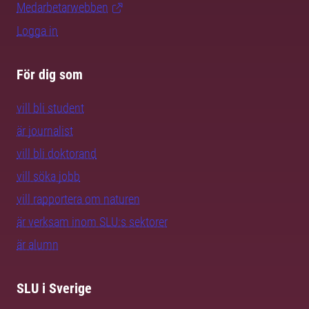
Medarbetarwebben
Logga in
För dig som
vill bli student
är journalist
vill bli doktorand
vill söka jobb
vill rapportera om naturen
är verksam inom SLU:s sektorer
är alumn
SLU i Sverige