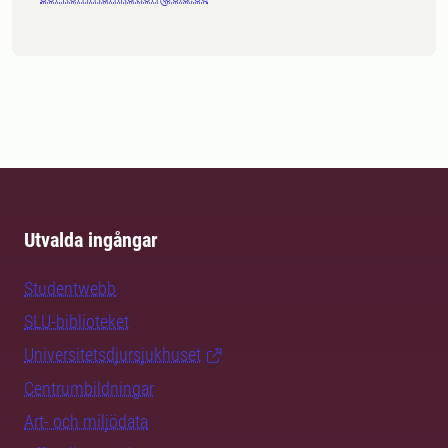
Utvalda ingångar
Studentwebb
SLU-biblioteket
Universitetsdjursjukhuset
Centrumbildningar
Art- och miljödata