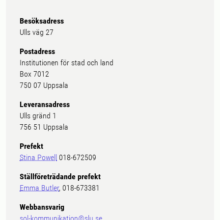
Besöksadress
Ulls väg 27
Postadress
Institutionen för stad och land
Box 7012
750 07 Uppsala
Leveransadress
Ulls gränd 1
756 51 Uppsala
Prefekt
Stina Powell
018-672509
Ställföreträdande prefekt
Emma Butler
, 018-673381
Webbansvarig
sol-kommunikation@slu.se