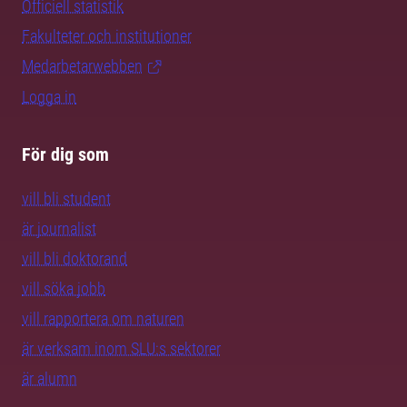
Officiell statistik
Fakulteter och institutioner
Medarbetarwebben
Logga in
För dig som
vill bli student
är journalist
vill bli doktorand
vill söka jobb
vill rapportera om naturen
är verksam inom SLU:s sektorer
är alumn