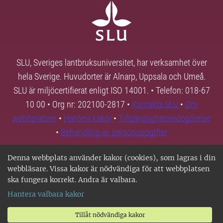
SLU, Sveriges lantbruksuniversitet, har verksamhet över
hela Sverige. Huvudorter är Alnarp, Uppsala och Umeå.
SLU är miljöcertifierat enligt ISO 14001. • Telefon: 018-67
10 00 • Org nr: 202100-2817 •
Kontakta SLU
•
Om
webbplatsen
•
Hantera kakor
•
Tillgänglighetsredogörelse
•
Behandling av personuppgifter
Denna webbplats använder kakor (cookies), som lagras i din
webbläsare. Vissa kakor är nödvändiga för att webbplatsen
ska fungera korrekt. Andra är valbara.
Hantera valbara kakor
Tillåt nödvändiga kakor