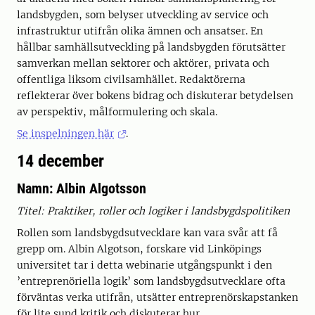
landsbygden, som belyser utveckling av service och
infrastruktur utifrån olika ämnen och ansatser. En
hållbar samhällsutveckling på landsbygden förutsätter
samverkan mellan sektorer och aktörer, privata och
offentliga liksom civilsamhället. Redaktörerna
reflekterar över bokens bidrag och diskuterar betydelsen
av perspektiv, målformulering och skala.
Se inspelningen här
.
14 december
Namn: Albin Algotsson
Titel: Praktiker, roller och logiker i landsbygdspolitiken
Rollen som landsbygdsutvecklare kan vara svår att få
grepp om. Albin Algotson, forskare vid Linköpings
universitet tar i detta webinarie utgångspunkt i den
’entreprenöriella logik’ som landsbygdsutvecklare ofta
förväntas verka utifrån, utsätter entreprenörskapstanken
för lite sund kritik och diskuterar hur