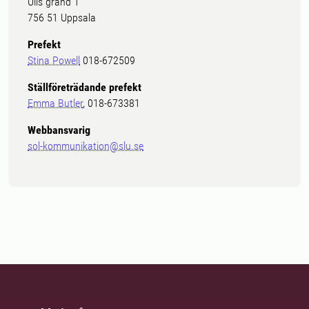
Ulls gränd 1
756 51 Uppsala
Prefekt
Stina Powell
018-672509
Ställföreträdande prefekt
Emma Butler
, 018-673381
Webbansvarig
sol-kommunikation@slu.se