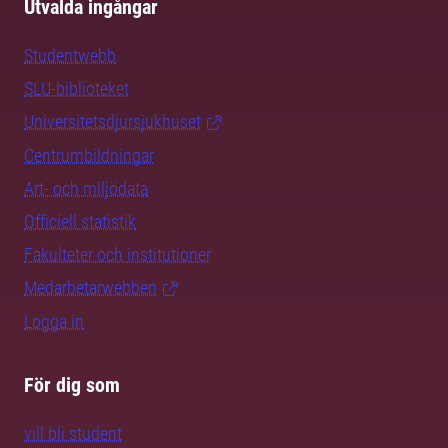
Utvalda ingångar
Studentwebb
SLU-biblioteket
Universitetsdjursjukhuset
Centrumbildningar
Art- och miljödata
Officiell statistik
Fakulteter och institutioner
Medarbetarwebben
Logga in
För dig som
vill bli student