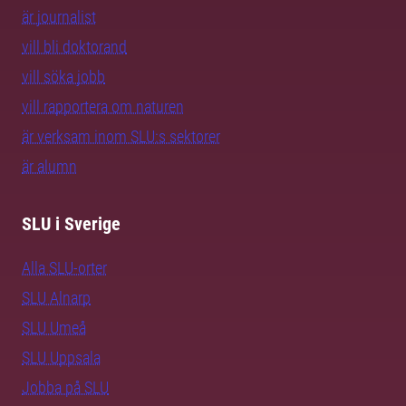
är journalist
vill bli doktorand
vill söka jobb
vill rapportera om naturen
är verksam inom SLU:s sektorer
är alumn
SLU i Sverige
Alla SLU-orter
SLU Alnarp
SLU Umeå
SLU Uppsala
Jobba på SLU