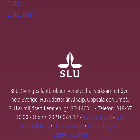
TikTok
SLU Play
SLU, Sveriges lantbruksuniversitet, har verksamhet över
hela Sverige. Huvudorter är Alnarp, Uppsala och Umeå.
SLU är miljöcertifierat enligt ISO 14001. • Telefon: 018-67
10 00 • Org nr: 202100-2817 •
Kontakta SLU
•
Om
webbplatsen
•
Hantera kakor
•
Behandling av
personuppgifter