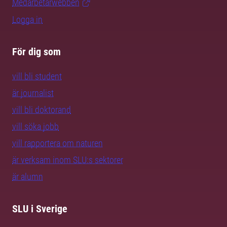
Medarbetarwebben
Logga in
För dig som
vill bli student
är journalist
vill bli doktorand
vill söka jobb
vill rapportera om naturen
är verksam inom SLU:s sektorer
är alumn
SLU i Sverige