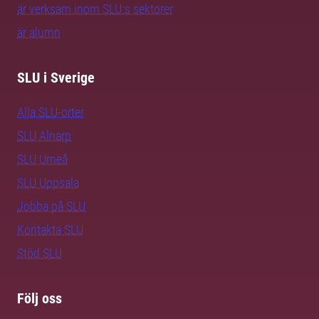
är verksam inom SLU:s sektorer
är alumn
SLU i Sverige
Alla SLU-orter
SLU Alnarp
SLU Umeå
SLU Uppsala
Jobba på SLU
Kontakta SLU
Stöd SLU
Följ oss