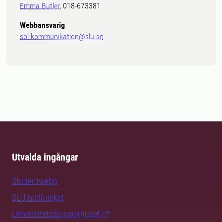
Emma Butler
, 018-673381
Webbansvarig
sol-kommunikation@slu.se
Utvalda ingångar
Studentwebb
SLU-biblioteket
Universitetsdjursjukhuset