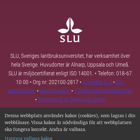
SLU, Sveriges lantbruksuniversitet, har verksamhet över
hela Sverige. Huvudorter är Alnarp, Uppsala och Umeå.
SLU är miljöcertifierat enligt ISO 14001. • Telefon: 018-67
10 00 • Org nr: 202100-2817 •
Kontakta SLU
•
Om
webbplatsen
•
Hantera kakor
•
Tillgänglighetsredogörelse
•
Behandling av personuppgifter
Denna webbplats använder kakor (cookies), som lagras i din
webbläsare. Vissa kakor är nödvändiga för att webbplatsen
ska fungera korrekt. Andra är valbara.
Hantera valbara kakor