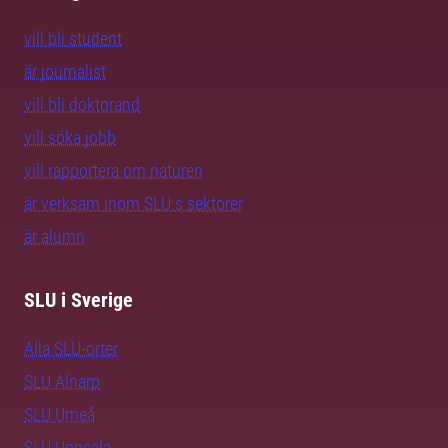
vill bli student
är journalist
vill bli doktorand
vill söka jobb
vill rapportera om naturen
är verksam inom SLU:s sektorer
är alumn
SLU i Sverige
Alla SLU-orter
SLU Alnarp
SLU Umeå
SLU Uppsala