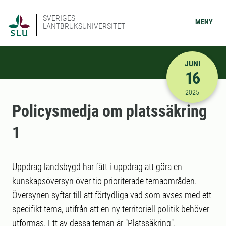
SVERIGES
MENY
LANTBRUKSUNIVERSITET
JUNI
16
2025-06-16
2025
Policysmedja om platssäkring
1
Uppdrag landsbygd har fått i uppdrag att göra en
kunskapsöversyn över tio prioriterade temaområden.
Översynen syftar till att förtydliga vad som avses med ett
specifikt tema, utifrån att en ny territoriell politik behöver
utformas. Ett av dessa teman är "Platssäkring".