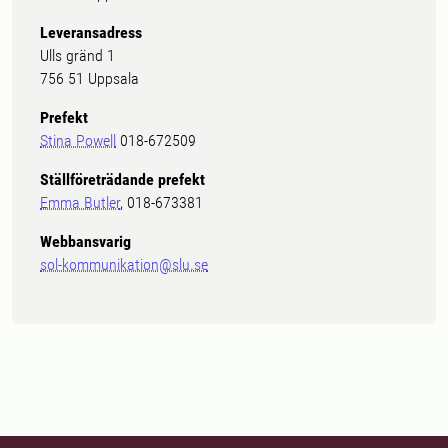
Leveransadress
Ulls gränd 1
756 51 Uppsala
Prefekt
Stina Powell
018-672509
Ställföreträdande prefekt
Emma Butler
, 018-673381
Webbansvarig
sol-kommunikation@slu.se