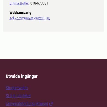
Emma Butler
, 018-673381
Webbansvarig
sol-kommunikation@slu.se
Utvalda ingångar
Studentwebb
SLU-biblioteket
Universitetsdjursjukhuset