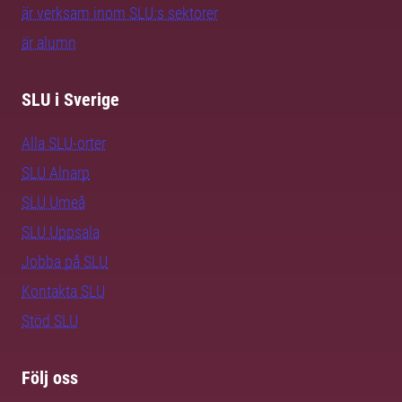
är verksam inom SLU:s sektorer
är alumn
SLU i Sverige
Alla SLU-orter
SLU Alnarp
SLU Umeå
SLU Uppsala
Jobba på SLU
Kontakta SLU
Stöd SLU
Följ oss