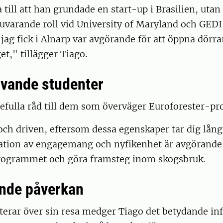
a till att han grundade en start-up i Brasilien, uta
nuvarande roll vid University of Maryland och GED
ag fick i Alnarp var avgörande för att öppna dörra
t," tillägger Tiago.
livande studenter
defulla råd till dem som överväger Euroforester-p
och driven, eftersom dessa egenskaper tar dig lång
tion av engagemang och nyfikenhet är avgörande fö
programmet och göra framsteg inom skogsbruk.
nde påverkan
terar över sin resa medger Tiago det betydande in