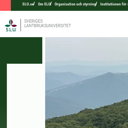
SLU.se
Om SLU
Organisation och styrning
Institutionen fö
SVERIGES
LANTBRUKSUNIVERSITET