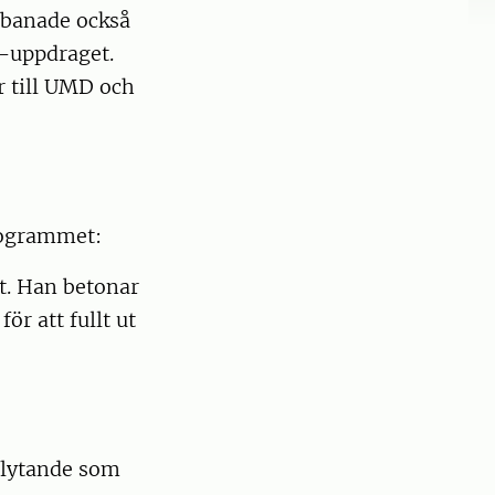
n banade också
I-uppdraget.
r till UMD och
rogrammet:
t. Han betonar
r att fullt ut
flytande som