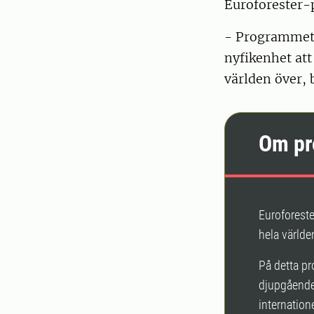
Euroforester-
- Programmet g
nyfikenhet att
världen över, 
Om pr
Euroforeste
hela värld
På detta pr
djupgående
internation