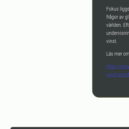
Fokus ligg
frågor av g
världen. E
undervisni
vinst.
Läs mer om
https://ww
niva1/eurof