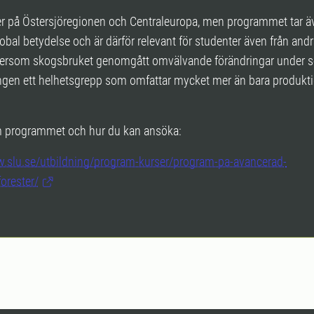
er på Östersjöregionen och Centraleuropa, men programmet tar 
lobal betydelse och är därför relevant för studenter även från andr
ftersom skogsbruket genomgått omvälvande förändringar under se
ngen ett helhetsgrepp som omfattar mycket mer än bara produkt
 programmet och hur du kan ansöka:
w.slu.se/utbildning/program-kurser/program-pa-avancerad-
orester/