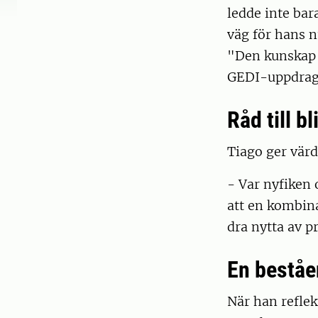
ledde inte bar
väg för hans 
"Den kunskap j
GEDI-uppdrage
Råd till b
Tiago ger vär
- Var nyfiken 
att en kombina
dra nytta av 
En beståe
När han reflek