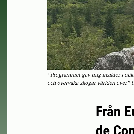
"Programmet gav mig insikter i olika
och övervaka skogar världen över" b
Från E
de Con