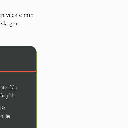
ch väckte min
a skogar
nter från
ångfald.
får
om den