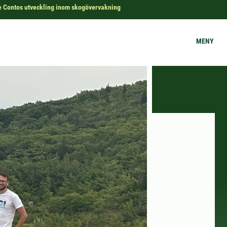
de Contos utveckling inom skogövervakning
MENY