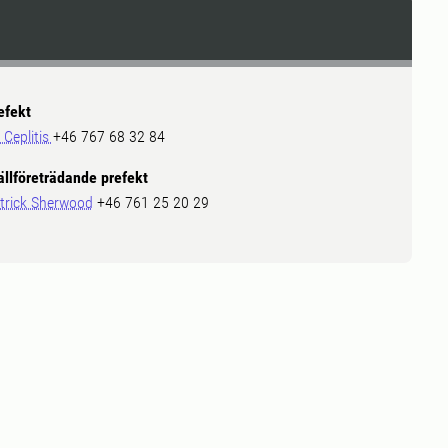
efekt
f Ceplitis
+46 767 68 32 84
ällföreträdande prefekt
trick Sherwood
+46 761 25 20 29