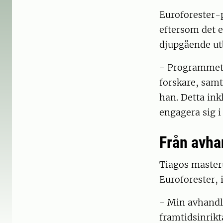
Euroforester-
eftersom det e
djupgående utb
- Programmet g
forskare, samt
han. Detta ink
engagera sig i 
Från avhan
Tiagos master
Euroforester, 
- Min avhandl
framtidsinrik