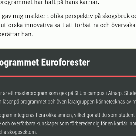
programmet har haft på hans karriär.
av mig insikter i olika perspektiv på skogsbruk o
 utforska innovativa sätt att förbättra och övervak
berättar han.
ogrammet Euroforester
r är ett masterprogram som ges på SLU:s campus i Alnarp. Stude
en läser på programmet och även lärargruppen kännetecknas av m
ogram integreras flera olika ämnen, vilket gör att du som student 
 och överförbara kunskaper som förbereder dig för en karriär in
ella skogssektorn.