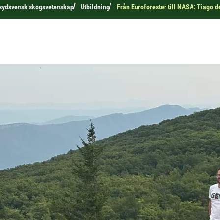
r sydsvensk skogsvetenskap
Utbildning
Från Euroforester till NASA: Tiago 