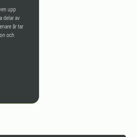
även upp
a delar av
nare år tar
ion och