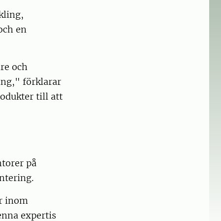
kling,
och en
are och
ing," förklarar
dukter till att
torer på
ntering.
er inom
enna expertis