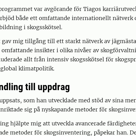
programmet var avgörande för Tiagos karriärutvec
rbjöd både ett omfattande internationellt nätverk 
ildning i skogsskötsel.
av mig tillgång till ett starkt nätverk av jägmäst
 omfattande insikter i olika nivåer av skogförvaltn
luderade allt från intensiv skogsskötsel för skogspro
global klimatpolitik.
dling till uppdrag
uppsats, som han utvecklade med stöd av sina men
inriktade sig på nyskapande metoder för skogsinve
ing hjälpte mig att utveckla avancerade färdighet
tade metoder för skogsinventering, påpekar han. D