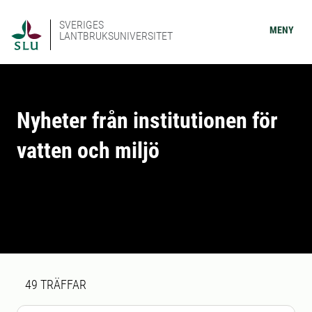
SVERIGES
MENY
LANTBRUKSUNIVERSITET
Nyheter från institutionen för
vatten och miljö
Sökresultat
49 sökresultat hittades
49
TRÄFFAR