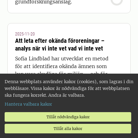
grundforskningsanslag.
2025-11-20
Att leta efter okända föroreningar –
analys när vi inte vet vad vi inte vet
Sofia Lindblad har utvecklat en metod
för att identifiera okända ämnen som
kan vara skadliga för miljön – och för
oss människor. I sin
Denna webbplats använder kakor (cookies), som lagras i din
webbläsare. Vissa kakor är nödvändiga för att webbplatsen
doktorsavhandling visar hon hur
ska fungera korrekt. Andra är valbara.
avancerade kemiska analyser
Hantera valbara kakor
framgångsrikt kan kombineras med
biologiska tester.
Tillåt nödvändiga kakor
Tillåt alla kakor