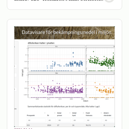
svarar på vanliga frågor om
algblomning.