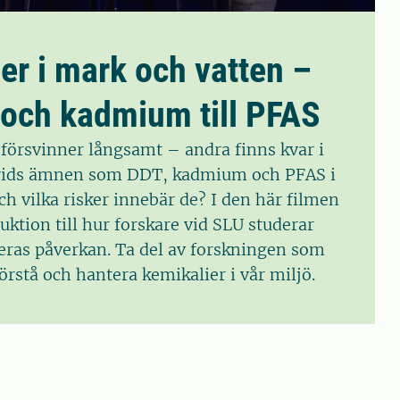
er i mark och vatten –
 och kadmium till PFAS
 försvinner långsamt – andra finns kvar i
prids ämnen som DDT, kadmium och PFAS i
h vilka risker innebär de? I den här filmen
uktion till hur forskare vid SLU studerar
deras påverkan. Ta del av forskningen som
förstå och hantera kemikalier i vår miljö.