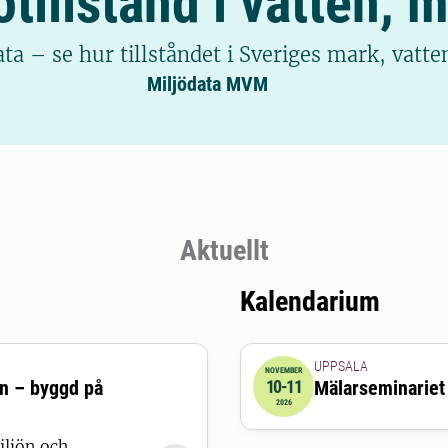
tillstånd i vatten, 
a – se hur tillståndet i Sveriges mark, vatten
Miljödata MVM
Aktuellt
Kalendarium
UPPSALA
NOVEMBER
en – byggd på
10-11
Mälarseminariet
2026-11-10 09:00:00
till
20
2026
iljön och