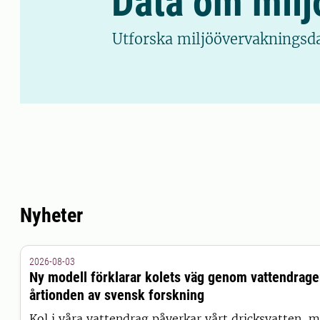
Data om miljö
Utforska miljöövervakningsdat
Nyheter
2026-08-03
Ny modell förklarar kolets väg genom vattendrag
årtionden av svensk forskning
Kol i våra vattendrag påverkar vårt dricksvatten, m