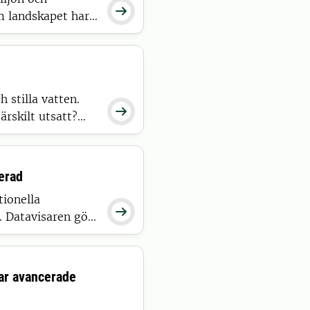

m landskapet har
are vid SLU en ny
den – och
stilla vatten.

rskilt utsatt?
na, och varför
aren Malin
erad
tionella

 Datavisaren gör
ån ytvatten,
elt sätt.
ar avancerade