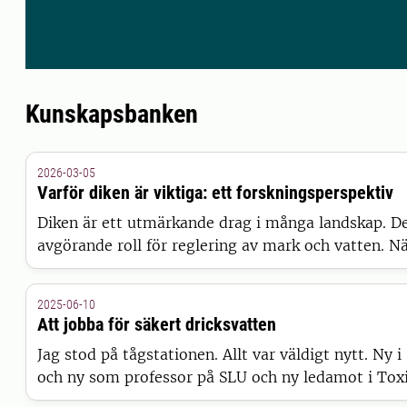
Kunskapsbanken
2026-03-05
Varför diken är viktiga: ett forskningsperspektiv
Diken är ett utmärkande drag i många landskap. De
avgörande roll för reglering av mark och vatten. N
förändras blir det allt viktigare att förstå hur dike
hur vi ska ta hand om dem.
2025-06-10
Att jobba för säkert dricksvatten
Jag stod på tågstationen. Allt var väldigt nytt. Ny i
och ny som professor på SLU och ny ledamot i Toxi
Därför väntade jag på min kollega Agneta som hade