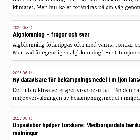
klimatet. Men hur kolet förändras på sin väg geno
länge varit svårt att förklara. Nu presenterar forsk
modell som kan ge den hittills mest kompletta bil
2026-06-26
resultaten publiceras i Nature Water.
Algblomning – frågor och svar
Algblomning förknippas ofta med varma somrar och 
Men vad är egentligen algblomning? Är Östersjön sä
Hur påverkas algblomningen av klimatförändringar
drabbas vissa badplatser mer än andra? SLU-forsk
2026-06-16
Olofsson svarar på vanliga frågor om algblomning.
Ny datavisare för bekämpningsmedel i miljön lans
Det interaktiva verktyget visar resultat från den na
miljöövervakningen av bekämpningsmedel i miljön.
det enklare att utforska och visualisera mätdata fr
grundvatten och nederbörd på ett samlat och flexib
2026-06-15
Uppsalabor hjälper forskare: Medborgardata berik
mätningar