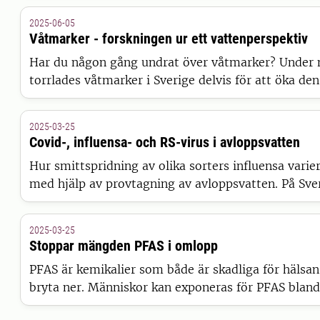
skulle ta oss till Kemikalieinspektionen och vilka vi 
2025-06-05
Våtmarker - forskningen ur ett vattenperspektiv
Har du någon gång undrat över våtmarker? Under
torrlades våtmarker i Sverige delvis för att öka de
Nu vill vi istället ha fler våtmarker eftersom vi se
kopplade till vår tids problem med klimatförändri
2025-03-25
minskande biologisk mångfald.
Covid-, influensa- och RS-virus i avloppsvatten
Hur smittspridning av olika sorters influensa variera
med hjälp av provtagning av avloppsvatten. På Sve
lantbruksuniversitet (SLU) arbetar flera personer 
Här har vi samlat vanliga frågor och svar gällande
2025-03-25
avloppsanalyserna.
Stoppar mängden PFAS i omlopp
PFAS är kemikalier som både är skadliga för hälsan
bryta ner. Människor kan exponeras för PFAS bland
dricker kranvatten. Vid SLU arbetare forskare för at