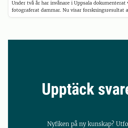
Under två år har invånare i Uppsala dokumenterat 
fotograferat dammar. Nu visar forskningsresultat a
är ett viktigt komplement till automatiska mätnin
förståelsen för vad som händer i vattnet.
Upptäck svar
Nyfiken på ny kunskap? Utfo