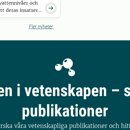
vattennivåer och

tt deras insatser
gar och ökar
Fler nyheter
en i vetenskapen – s
publikationer
rska våra vetenskapliga publikationer och hi