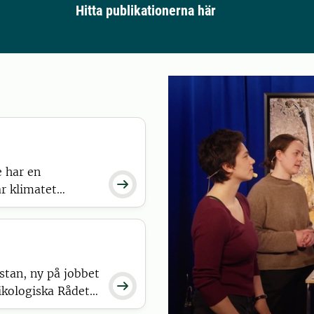
Hitta publikationerna här
 har en

är klimatet
n fungerar – och
 stan, ny på jobbet

kologiska Rådet.
 koll på hur vi