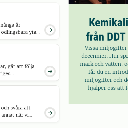
skulle träffa där.
Kemikali
 många år

n odlingsbara ytan.
från DDT
r många fördelar
ngar och
Vissa miljögifter
decennier. Hur s
mark och vatten, oc
r, går att följa
får du en introd

riges
miljögifter och 
med analyserna.
hjälper oss att 
 och svåra att

 annat när vi
t hitta lösningar