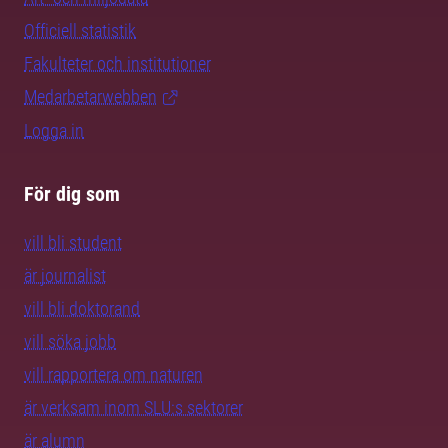
Officiell statistik
Fakulteter och institutioner
Medarbetarwebben
Logga in
För dig som
vill bli student
är journalist
vill bli doktorand
vill söka jobb
vill rapportera om naturen
är verksam inom SLU:s sektorer
är alumn