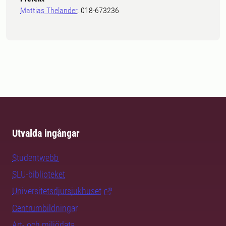
Mattias Thelander
, 018-673236
Utvalda ingångar
Studentwebb
SLU-biblioteket
Universitetsdjursjukhuset
Centrumbildningar
Art- och miljödata