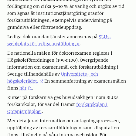
förlängning om cirka 5–10 % är vanlig och utgörs av tid
som ägnas åt institutionstjänstgöring utanför
forskarutbildningen, exempelvis undervisning på
grundnivå eller förtroendeuppdrag.
Lediga doktorandantjänster annonseras på
SLU:s
webbplats för lediga anställningar
.
De nationella målen för doktorsexamen regleras i
Högskoleförordningen (1993:100). Övergripande
information om examensmål och forskarutbildning i
Sverige tillhandahålls av
Universitets- och
högskolerådet.
En sammanfattning av examensmålen
finns
här
.
Kurser på forskarnivå ges huvudsakligen inom SLU:s
forskarskolor, för vår del främst
forskarskolan i
Organismbiologi
.
Mer detaljerad information om antagningsprocessen,
uppföljning av forskarutbildningen samt disputation
finns tillgänglig på våra interna webbsidor. För