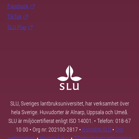
Facebook
TikTok
SLU Play
SLU, Sveriges lantbruksuniversitet, har verksamhet över
hela Sverige. Huvudorter är Alnarp, Uppsala och Umeå.
SLU är miljöcertifierat enligt ISO 14001. • Telefon: 018-67
10 00 • Org nr: 202100-2817 •
Kontakta SLU
•
Om
webbplatsen
•
Hantera kakor
•
Tillgänglighetsredogörelse