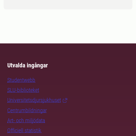
Utvalda ingångar
Studentwebb
SLU-biblioteket
Universitetsdjursjukhuset
Centrumbildningar
Art- och miljödata
Officiell statistik