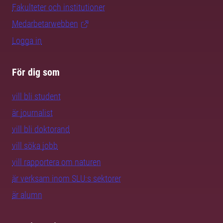
Fakulteter och institutioner
Medarbetarwebben
Logga in
För dig som
vill bli student
är journalist
vill bli doktorand
vill söka jobb
vill rapportera om naturen
är verksam inom SLU:s sektorer
är alumn