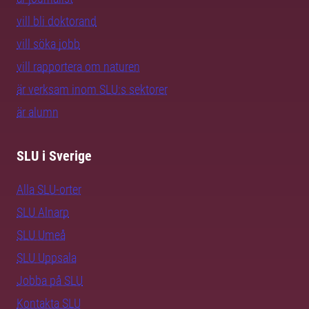
vill bli doktorand
vill söka jobb
vill rapportera om naturen
är verksam inom SLU:s sektorer
är alumn
SLU i Sverige
Alla SLU-orter
SLU Alnarp
SLU Umeå
SLU Uppsala
Jobba på SLU
Kontakta SLU