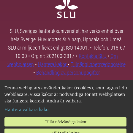
SLU, Sveriges lantbruksuniversitet, har verksamhet över
hela Sverige. Huvudorter är Alnarp, Uppsala och Umeå.
SLU är miljöcertifierat enligt ISO 14001. • Telefon: 018-67
10 00 • Org nr: 202100-2817 •
Kontakta SLU
•
Om
webbplatsen
•
Hantera kakor
•
Tillgänglighetsredogörelse
•
Behandling av personuppgifter
Denna webbplats använder kakor (cookies), som lagras i din
webbläsare. Vissa kakor är nödvändiga för att webbplatsen
ska fungera korrekt. Andra är valbara.
Hantera valbara kakor
Tillåt nödvändiga kakor