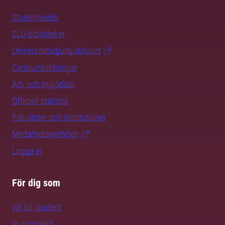
Studentwebb
SLU-biblioteket
Universitetsdjursjukhuset
Centrumbildningar
Art- och miljödata
Officiell statistik
Fakulteter och institutioner
Medarbetarwebben
Logga in
För dig som
vill bli student
är journalist