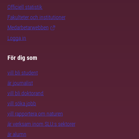
Officiell statistik
Fakulteter och institutioner
Medarbetarwebben
Logga in
För dig som
vill bli student
är journalist
vill bli doktorand
vill söka jobb
vill rapportera om naturen
är verksam inom SLU:s sektorer
är alumn