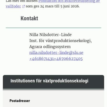
Läs mer om kursen
Produktion och kvalitetsvärdering av
vallfoder
som ges 24 mars till 5 juni 2026.
Kontakt
Person
Nilla Nilsdotter-Linde
Inst. för växtproduktionsekologi,
Agrara odlingssystem
nilla.nilsdotter-linde@slu.se
+4618671431
+46706627405
Institutionen för växtproduktionsekologi
Postadresser