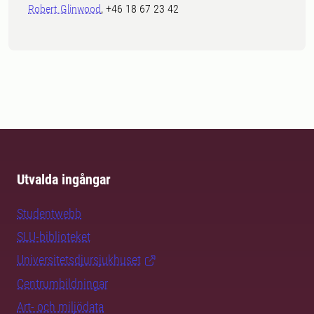
Robert Glinwood
, +46 18 67 23 42
Utvalda ingångar
Studentwebb
SLU-biblioteket
Universitetsdjursjukhuset
Centrumbildningar
Art- och miljödata