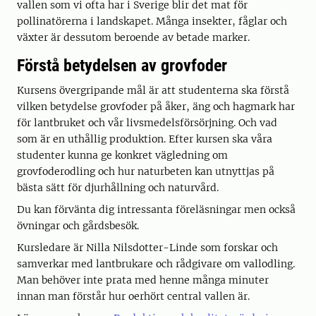
vallen som vi ofta har i Sverige blir det mat för
pollinatörerna i landskapet. Många insekter, fåglar och
växter är dessutom beroende av betade marker.
Förstå betydelsen av grovfoder
Kursens övergripande mål är att studenterna ska förstå
vilken betydelse grovfoder på åker, äng och hagmark har
för lantbruket och vår livsmedelsförsörjning. Och vad
som är en uthållig produktion. Efter kursen ska våra
studenter kunna ge konkret vägledning om
grovfoderodling och hur naturbeten kan utnyttjas på
bästa sätt för djurhållning och naturvård.
Du kan förvänta dig intressanta föreläsningar men också
övningar och gårdsbesök.
Kursledare är Nilla Nilsdotter-Linde som forskar och
samverkar med lantbrukare och rådgivare om vallodling.
Man behöver inte prata med henne många minuter
innan man förstår hur oerhört central vallen är.