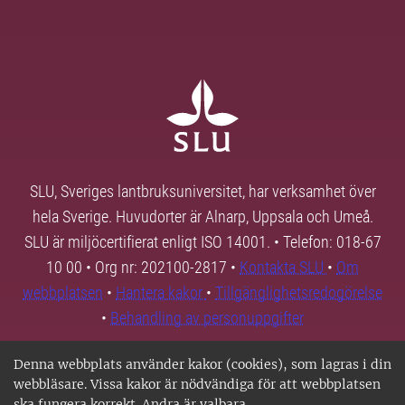
SLU, Sveriges lantbruksuniversitet, har verksamhet över
hela Sverige. Huvudorter är Alnarp, Uppsala och Umeå.
SLU är miljöcertifierat enligt ISO 14001. • Telefon: 018-67
10 00 • Org nr: 202100-2817 •
Kontakta SLU
•
Om
webbplatsen
•
Hantera kakor
•
Tillgänglighetsredogörelse
•
Behandling av personuppgifter
Denna webbplats använder kakor (cookies), som lagras i din
webbläsare. Vissa kakor är nödvändiga för att webbplatsen
ska fungera korrekt. Andra är valbara.