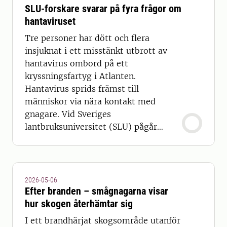
SLU-forskare svarar på fyra frågor om
hantaviruset
Tre personer har dött och flera
insjuknat i ett misstänkt utbrott av
hantavirus ombord på ett
kryssningsfartyg i Atlanten.
Hantavirus sprids främst till
människor via nära kontakt med
gnagare. Vid Sveriges
lantbruksuniversitet (SLU) pågår
studier om den här typen av
djurspridda sjukdomar, zoonoser.
2026-05-06
Efter branden – smågnagarna visar
hur skogen återhämtar sig
I ett brandhärjat skogsområde utanför