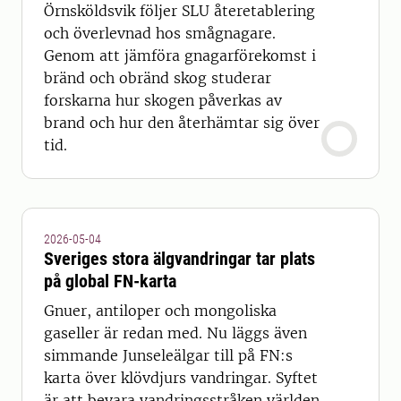
Örnsköldsvik följer SLU återetablering
och överlevnad hos smågnagare.
Genom att jämföra gnagarförekomst i
bränd och obränd skog studerar
forskarna hur skogen påverkas av
brand och hur den återhämtar sig över
tid.
2026-05-04
Sveriges stora älgvandringar tar plats
på global FN-karta
Gnuer, antiloper och mongoliska
gaseller är redan med. Nu läggs även
simmande Junseleälgar till på FN:s
karta över klövdjurs vandringar. Syftet
är att bevara vandringsstråken världen