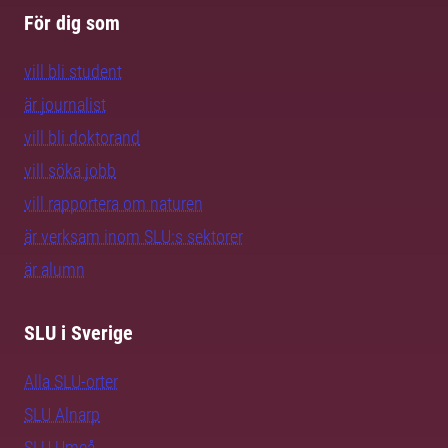
För dig som
vill bli student
är journalist
vill bli doktorand
vill söka jobb
vill rapportera om naturen
är verksam inom SLU:s sektorer
är alumn
SLU i Sverige
Alla SLU-orter
SLU Alnarp
SLU Umeå