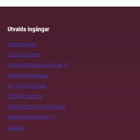
Utvalda ingångar
Studentwebb
SLU-biblioteket
Universitetsdjursjukhuset
Centrumbildningar
Art- och miljödata
Officiell statistik
Fakulteter och institutioner
Medarbetarwebben
Logga in