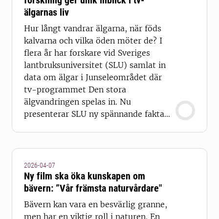
forskning ger unik inblick i tv-
älgarnas liv
Hur långt vandrar älgarna, när föds
kalvarna och vilka öden möter de? I
flera år har forskare vid Sveriges
lantbruksuniversitet (SLU) samlat in
data om älgar i Junseleområdet där
tv-programmet Den stora
älgvandringen spelas in. Nu
presenterar SLU ny spännande fakta
om älgarna i projektet.
2026-04-07
Ny film ska öka kunskapen om
bävern: ”Vår främsta naturvårdare"
Bävern kan vara en besvärlig granne,
men har en viktig roll i naturen. En