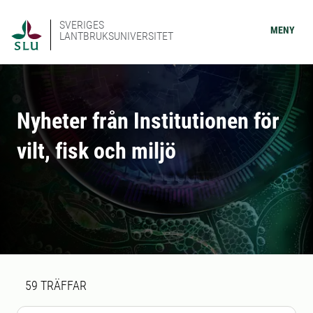
SVERIGES
MENY
LANTBRUKSUNIVERSITET
Nyheter från Institutionen för
vilt, fisk och miljö
Sökresultat
59 sökresultat hittades
59
TRÄFFAR