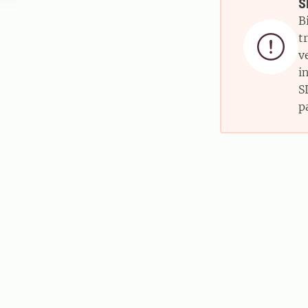
S
B
t

v
i
S
p