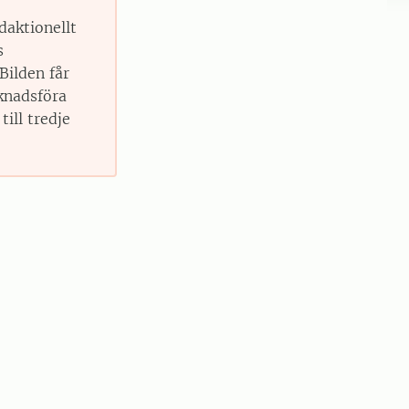
daktionellt
s
Bilden får
knadsföra
till tredje