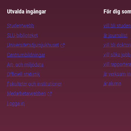
Utvalda ingångar
För dig so
Studentwebb
vill bli studen
SLU-biblioteket
är journalist
Universitetsdjursjukhuset
vill bli dokto
vill söka jobb
Centrumbildningar
vill rapporte
Art- och miljödata
är verksam i
Officiell statistik
är alumn
Fakulteter och institutioner
Medarbetarwebben
Logga in