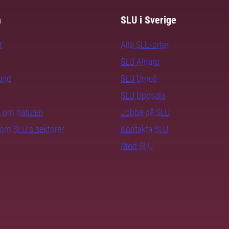
m
SLU i Sverige
t
Alla SLU-orter
SLU Alnarp
rand
SLU Umeå
SLU Uppsala
ra om naturen
Jobba på SLU
nom SLU:s sektorer
Kontakta SLU
Stöd SLU