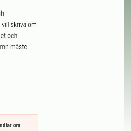
ch
vill skriva om
het och
namn måste
andlar om