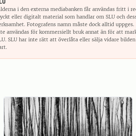
LU
ilderna i den externa mediabanken får användas fritt i re
ryckt eller digitalt material som handlar om SLU och des
erksamhet. Fotografens namn måste dock alltid uppges. 
nte användas för kommersiellt bruk annat än för att mar
LU. SLU har inte rätt att överlåta eller sälja vidare bilden 
art.