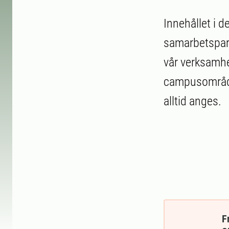
Innehållet i d
samarbetspart
vår verksamhe
campusområde
alltid anges.
F