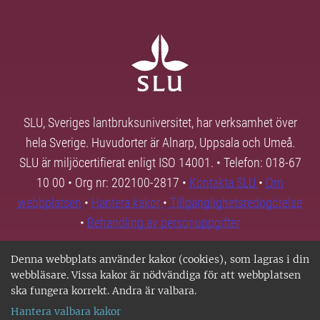
SLU, Sveriges lantbruksuniversitet, har verksamhet över
hela Sverige. Huvudorter är Alnarp, Uppsala och Umeå.
SLU är miljöcertifierat enligt ISO 14001. • Telefon: 018-67
10 00 • Org nr: 202100-2817 •
Kontakta SLU
•
Om
webbplatsen
•
Hantera kakor
•
Tillgänglighetsredogörelse
•
Behandling av personuppgifter
Denna webbplats använder kakor (cookies), som lagras i din
webbläsare. Vissa kakor är nödvändiga för att webbplatsen
ska fungera korrekt. Andra är valbara.
Hantera valbara kakor