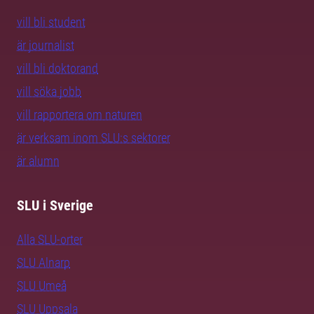
vill bli student
är journalist
vill bli doktorand
vill söka jobb
vill rapportera om naturen
är verksam inom SLU:s sektorer
är alumn
SLU i Sverige
Alla SLU-orter
SLU Alnarp
SLU Umeå
SLU Uppsala