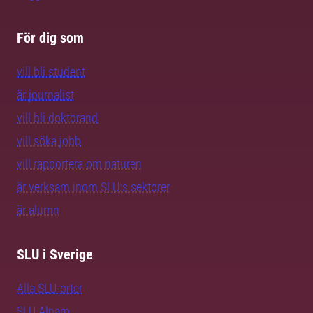
För dig som
vill bli student
är journalist
vill bli doktorand
vill söka jobb
vill rapportera om naturen
är verksam inom SLU:s sektorer
är alumn
SLU i Sverige
Alla SLU-orter
SLU Alnarp