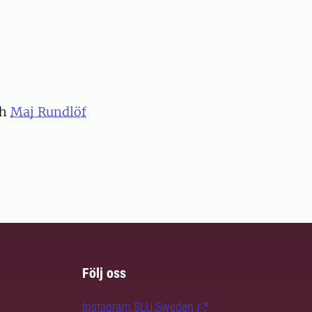
ch
Maj Rundlöf
Följ oss
Instagram SLU.Sweden