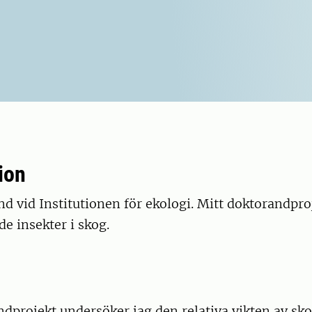
ion
nd vid Institutionen för ekologi. Mitt doktorandpro
e insekter i skog.
ndprojekt undersöker jag den relativa vikten av sko