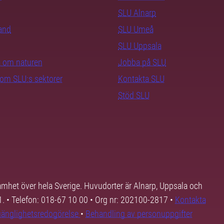
SLU Alnarp
rand
SLU Umeå
SLU Uppsala
ra om naturen
Jobba på SLU
nom SLU:s sektorer
Kontakta SLU
Stöd SLU
samhet över hela Sverige. Huvudorter är Alnarp, Uppsala och
01. • Telefon: 018-67 10 00 • Org nr: 202100-2817 •
Kontakta
lgänglighetsredogörelse
•
Behandling av personuppgifter