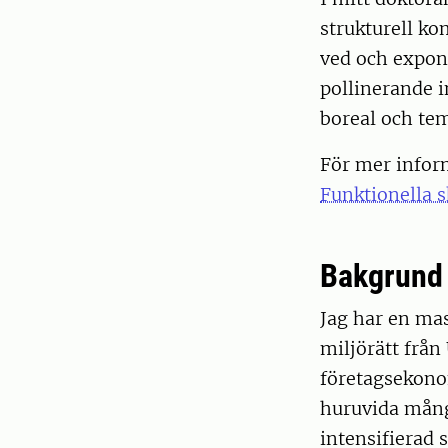
strukturell k
ved och expon
pollinerande i
boreal och te
För mer infor
Funktionella s
Bakgrund
Jag har en ma
miljörätt frå
företagsekonom
huruvida mångf
intensifierad 