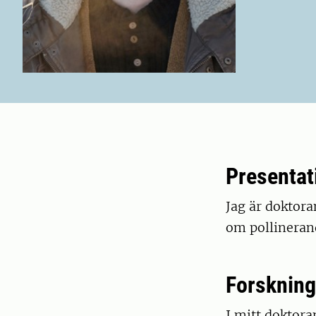
Presentat
Jag är doktora
om pollinerand
Forskning
I mitt doktora