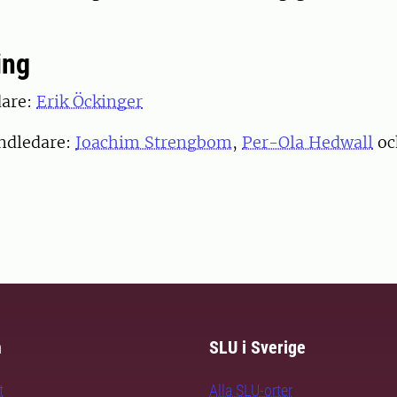
ing
are:
Erik Öckinger
ndledare:
Joachim Strengbom
,
Per-Ola Hedwall
o
m
SLU i Sverige
t
Alla SLU-orter