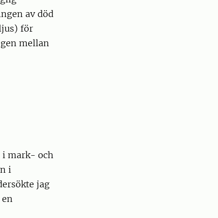
ingen av död
jus) för
kogen mellan
 i mark- och
n i
dersökte jag
 en