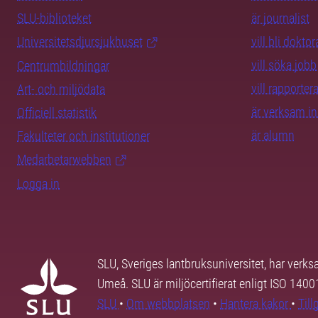
SLU-biblioteket
är journalist
Universitetsdjursjukhuset
vill bli dokto
vill söka jobb
Centrumbildningar
vill rapporte
Art- och miljödata
är verksam i
Officiell statistik
är alumn
Fakulteter och institutioner
Medarbetarwebben
Logga in
SLU, Sveriges lantbruksuniversitet, har verk
Umeå. SLU är miljöcertifierat enligt ISO 140
SLU
•
Om webbplatsen
•
Hantera kakor
•
Til