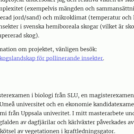
omplexitet (exempelvis mängden och sammansättn
erad jord/sand) och mikroklimat (temperatur och l
nsekter i svenska hemiboreala skogar (vilket är s
mpererad skog).
mation om projektet, vänligen besök:
kogslandskap för pollinerande insekter
.
sterexamen i biologi från SLU, en magisterexamen
n Umeå universitet och en ekonomie kandidatexame
i från Uppsala univeritet. I mitt masterarbete un
alden av dagfjärilar och kärlväxter påverkades av
skötsel av vegetationen i kraftledningsgator.