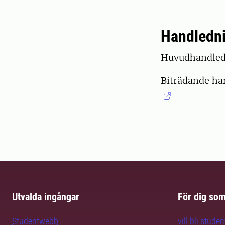
Handledn
Huvudhandled
Biträdande ha
Utvalda ingångar
För dig so
Studentwebb
vill bli studen