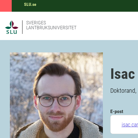
SLU.se
SVERIGES
LANTBRUKSUNIVERSITET
Isac
Doktorand, 
E-post
isac.ca