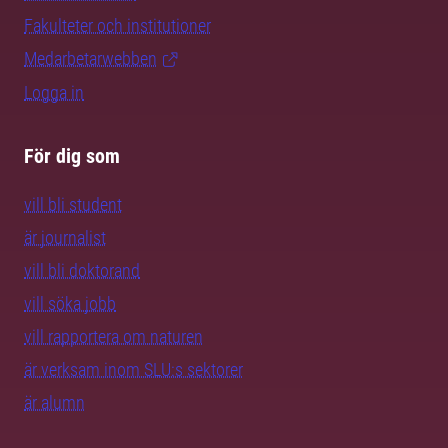
Fakulteter och institutioner
Medarbetarwebben
Logga in
För dig som
vill bli student
är journalist
vill bli doktorand
vill söka jobb
vill rapportera om naturen
är verksam inom SLU:s sektorer
är alumn