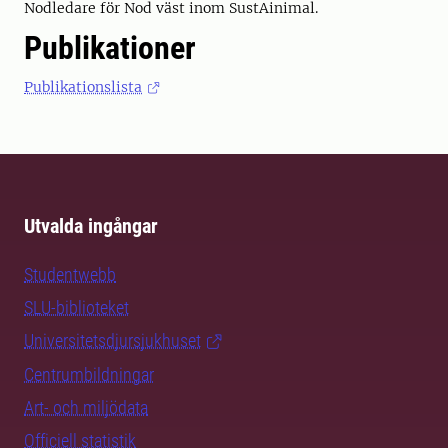
Nodledare för Nod väst inom SustAinimal.
Publikationer
Publikationslista
Utvalda ingångar
Studentwebb
SLU-biblioteket
Universitetsdjursjukhuset
Centrumbildningar
Art- och miljödata
Officiell statistik