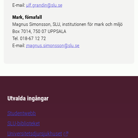
E-mail:
ulf.grandin@slu.se
Mark, förnafall
Magnus Simonsson, SLU, institutionen för mark och miljö
Box 7014, 750 07 UPPSALA
Tel. 018-67 12 72
E-mail:
magnus.simonsson@slu.se
Utvalda ingångar
Studentwebb
SLU-biblioteket
Universitetsdjursjukhuset