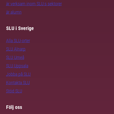
är verksam inom SLU:s sektorer
är alumn
SLU i Sverige
Alla SLU-orter
SLU Alnarp
SLU Umeå
SLU Uppsala
Jobba på SLU
Kontakta SLU
Stöd SLU
Följ oss