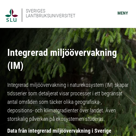
SVERIGES
MENY
LANTBRUKSUNIVERSITET
Integrerad miljöövervakning
(IM)
Integrerad miljöövervakning i naturekosystem (IM) skapar
tidsserier som detaljerat visar processer i ett begränsat
antal områden som täcker olika geografiska-,
depositions- och klimatgradienter över landet. Även
storskalig påverkan på ekosystemen studeras.
Data från integrerad miljöövervakning i Sverige