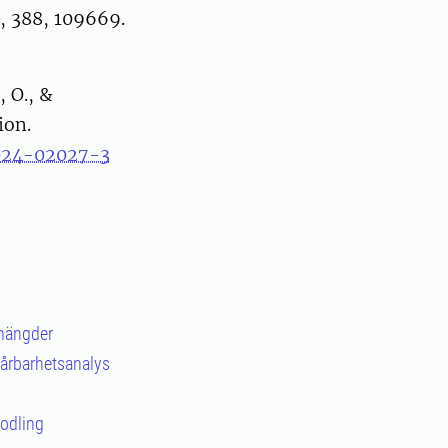
, 388, 109669.
, O., &
ion.
-024-02027-3
amängder
 sårbarhetsanalys
dodling