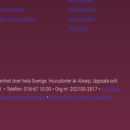
ra om naturen
Jobba på SLU
nom SLU:s sektorer
Kontakta SLU
Stöd SLU
samhet över hela Sverige. Huvudorter är Alnarp, Uppsala och
01. • Telefon: 018-67 10 00 • Org nr: 202100-2817 •
Kontakta
lgänglighetsredogörelse
•
Behandling av personuppgifter