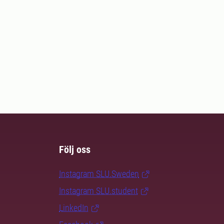
Följ oss
Instagram SLU.Sweden
Instagram SLU.student
LinkedIn