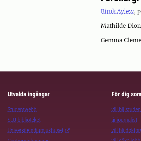
Biruk Aylew
, 
Mathilde Dion
Gemma Clemen
Utvalda ingångar
För dig so
Studentwebb
vill bli studen
SLU-biblioteket
är journalist
Universitetsdjursjukhuset
vill bli dokto
vill söka jobb
Centrumbildningar