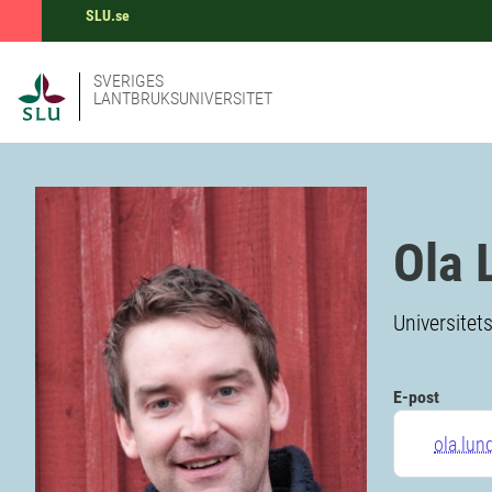
SLU.se
SVERIGES
LANTBRUKSUNIVERSITET
Ola 
Universitet
E-post
ola.lun