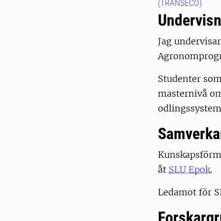
(TRANSECO)
Undervisn
Jag undervisar
Agronomprogr
Studenter som 
masternivå om 
odlingssystem
Samverka
Kunskapsförme
åt
SLU Epok
.
Ledamot för S
Forskarg