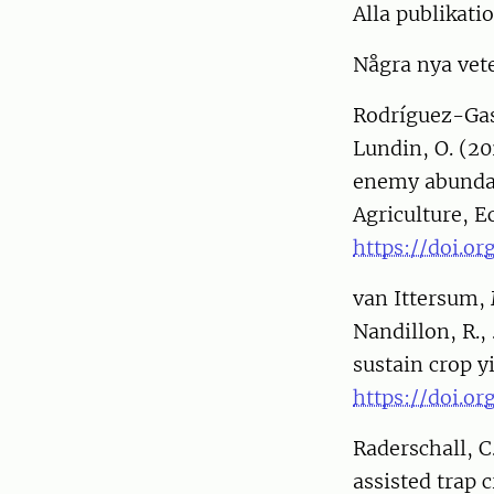
Alla publikati
Några nya vete
Rodríguez-Gaso
Lundin, O. (20
enemy abundanc
Agriculture, 
https://doi.or
van Ittersum, M
Nandillon, R.,
sustain crop y
https://doi.or
Raderschall, C
assisted trap 