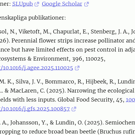
oner:
SLUpub
Google Scholar
nskapliga publikationer:
l, N., Viketoft, M., Chapurlat, E., Stenberg, J. A., 
26). Perennial flower strips increase pollinator an
e but have limited effects on pest control in adja
Ecosystems & Environment, 396, 110025,
g/10.1016/j.agee.2025.110025
. K., Silva, J. V., Bommarco, R., Hijbeek, R., Lundin
 ... & MacLaren, C. (2025). Narrowing the ecological
ields with less inputs. Global Food Security, 45,
100
g/10.1016/j.gfs.2025.100857
. A., Johansson, Y., & Lundin, O. (2025). Semiochem
cropping to reduce broad bean beetle (Bruchus ruf