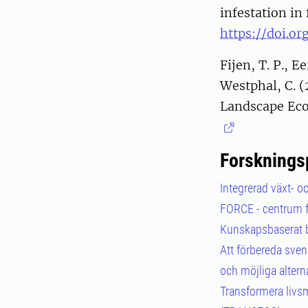
infestation in
https://doi.or
Fijen, T. P., E
Westphal, C. (
Landscape Ecol
Forsknings
Integrerad växt- o
FORCE - centrum f
Kunskapsbaserat b
Att förbereda svens
och möjliga altern
Transformera livs