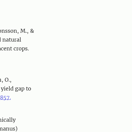
Jonsson, M., &
d natural
cent crops.
, O.,
 yield gap to
857.
ically
imanus)