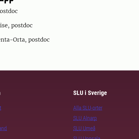
postdoc
ise, postdoc
ta-Orta, postdoc
m
SLU i Sverige
t
Alla SLU-orter
SLU Alnarp
rand
SLU Umeå
SLU Uppsala