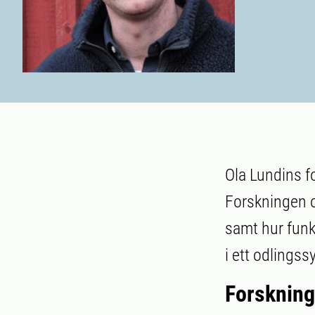
Ola Lundins f
Forskningen o
samt hur funkt
i ett odlings
Forskning