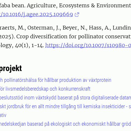
 faba bean. Agriculture, Ecosystems & Environment
g/10.1016/j.agee.2025.109669
eraerts, M., Osterman, J., Beyer, N., Hass, A., Lundin
2025). Crop diversification for pollinator conservat
ogy, 40(1), 1-14.
https://doi.org/10.1007/s10980
projekt
ch pollinatörshälsa för hållbar produktion av växtprotein
ör livsmedelsberedskap och konkurrenskraft
eslutsstöd inom växtskydd baserat på stora digitaliserade dat
kt jordbruk för en allt mindre tillgång till kemiska insekticider -
ativ
medelskedjan baserad på ekologiskt och ekonomiskt hållbar grö