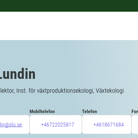
Lundin
slektor, Inst. för växtproduktionsekologi, Växtekologi
Mobiltelefon
Telefon
For
din@slu.se
+46722025817
+4618671684