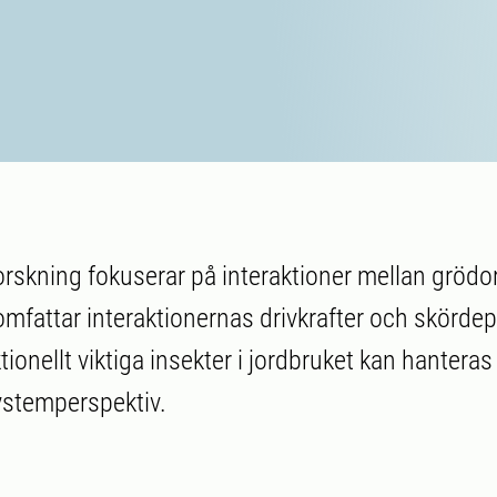
orskning fokuserar på interaktioner mellan grödor
mfattar interaktionernas drivkrafter och skörde
ionellt viktiga insekter i jordbruket kan hanteras
systemperspektiv.