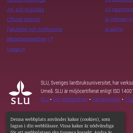
vill rapporte
Art- och miljödata
är verksam i
Officiell statistik
är alumn
Fakulteter och institutioner
Medarbetarwebben
Logga in
SLU, Sveriges lantbruksuniversitet, har verk
Umeå. SLU är miljöcertifierat enligt ISO 140
SLU
•
Om webbplatsen
•
Hantera kakor
•
Til
Denna webbplats använder kakor (cookies), som
lagras i din webbläsare. Vissa kakor är nödvändiga
för att webbplatsen ska fungera korrekt. Andra är