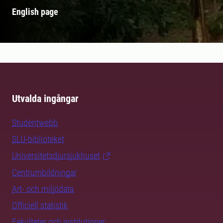
English page
Utvalda ingångar
Studentwebb
SLU-biblioteket
Universitetsdjursjukhuset
Centrumbildningar
Art- och miljödata
Officiell statistik
Fakulteter och institutioner