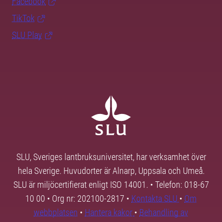
Facebook
TikTok
SLU Play
SLU, Sveriges lantbruksuniversitet, har verksamhet över
hela Sverige. Huvudorter är Alnarp, Uppsala och Umeå.
SLU är miljöcertifierat enligt ISO 14001. • Telefon: 018-67
10 00 • Org nr: 202100-2817 •
Kontakta SLU
•
Om
webbplatsen
•
Hantera kakor
•
Behandling av