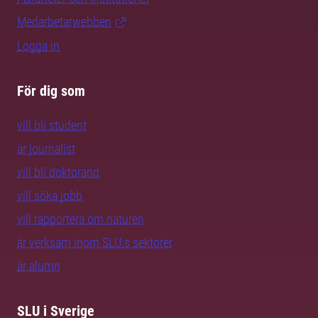
Medarbetarwebben
Logga in
För dig som
vill bli student
är journalist
vill bli doktorand
vill söka jobb
vill rapportera om naturen
är verksam inom SLU:s sektorer
är alumn
SLU i Sverige