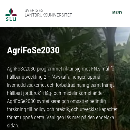
SVERIGES
MENY
LANTBRUKSUNIVERSITET
AgriFoSe2030
AgriFoSe2030-programmet riktar sig mot FN:s mål för
hållbar utveckling 2 – ”Avskaffa hunger, uppnå
livsmedelssäkerhet och förbättrad näring samt främja
hållbart jordbruk” i låg- och medelinkomstländer.
AgriFoSe2030 syntetiserar och omsätter befintlig
forskning till policy och praktik, och utvecklar kapacitet
för att uppnå detta. Vänligen läs mer på den engelska
sidan.