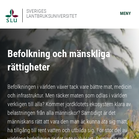
SVERIGES
MENY
LANTBRUKSUNIVERSITET
Befolkning och mänskliga
rättigheter
Befolkningen i världen växer tack vare bättre mat, medicin
och infrastruktur. Men räcker maten som odlas i världen
verkligen till alla? Kommer jordklotets ekosystem klara av
belastningen från alla människor? Samtidigt är det
människans rätt att vara den man är, kunna äta sig mätt,
ha tillgång till rent vatten och utbilda sig. För stor del av
världens befolkning är det inte självklart. Sverige är med