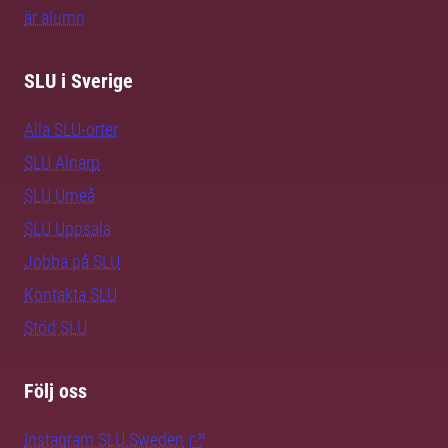
är alumn
SLU i Sverige
Alla SLU-orter
SLU Alnarp
SLU Umeå
SLU Uppsala
Jobba på SLU
Kontakta SLU
Stöd SLU
Följ oss
Instagram SLU.Sweden