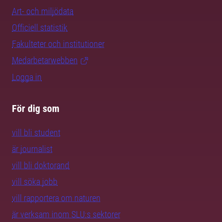
Art- och miljödata
Officiell statistik
Fakulteter och institutioner
Medarbetarwebben
Logga in
För dig som
vill bli student
är journalist
vill bli doktorand
vill söka jobb
vill rapportera om naturen
är verksam inom SLU:s sektorer