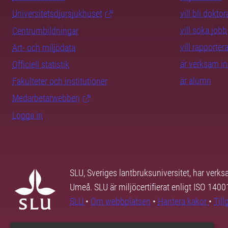
Universitetsdjursjukhuset
vill bli dokto
vill söka jobb
Centrumbildningar
vill rapporte
Art- och miljödata
är verksam i
Officiell statistik
är alumn
Fakulteter och institutioner
Medarbetarwebben
Logga in
SLU, Sveriges lantbruksuniversitet, har verk
Umeå. SLU är miljöcertifierat enligt ISO 140
SLU
•
Om webbplatsen
•
Hantera kakor
•
Til