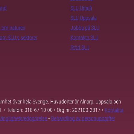
rand
SLU Umeå
SLU Uppsala
ra om naturen
Jobba på SLU
nom SLU:s sektorer
Kontakta SLU
Stöd SLU
samhet över hela Sverige. Huvudorter är Alnarp, Uppsala och
01. • Telefon: 018-67 10 00 • Org nr: 202100-2817 •
Kontakta
lgänglighetsredogörelse
•
Behandling av personuppgifter