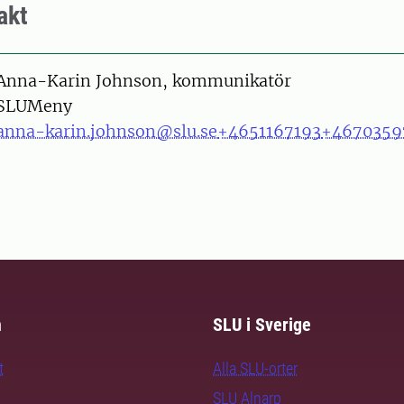
akt
on
Anna-Karin Johnson, kommunikatör
SLUMeny
anna-karin.johnson@slu.se
+4651167193
+4670359
m
SLU i Sverige
t
Alla SLU-orter
SLU Alnarp