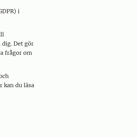
GDPR) i
ll
 dig. Det gör
ra frågor om
 och
r kan du läsa
.