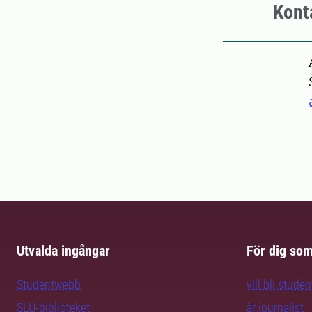
Kont
Pers
Utvalda ingångar
För dig so
Studentwebb
vill bli studen
SLU-biblioteket
är journalist