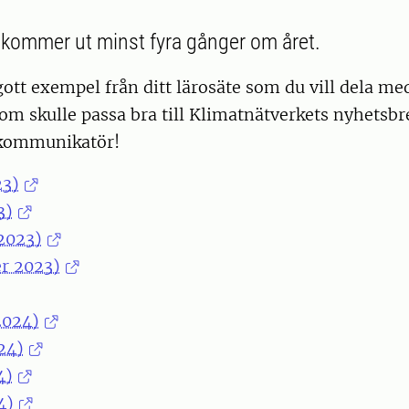
kommer ut minst fyra gånger om året.
ott exempel från ditt lärosäte som du vill dela med
om skulle passa bra till Klimatnätverkets nyhetsb
r kommunikatör!
23)
3)
 2023)
r 2023)
2024)
24)
4)
4)