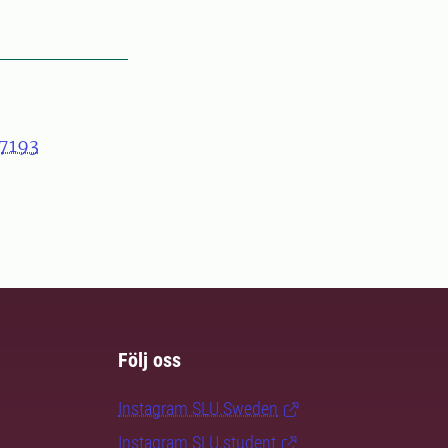
7193
Följ oss
Instagram SLU.Sweden
Instagram SLU.student