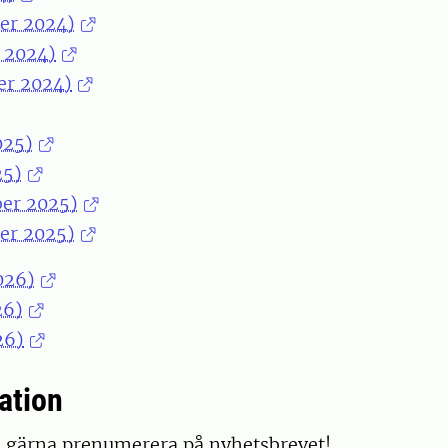
er 2024)
r 2024)
er 2024)
025)
25)
er 2025)
er 2025)
026)
26)
26)
ation
ill gärna prenumerera på nyhetsbrevet!