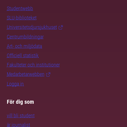
Studentwebb
SLU-biblioteket
Universitetsdjursjukhuset
Centrumbildningar
Art- och miljödata
Officiell statistik
Fakulteter och institutioner
Medarbetarwebben
Logga in
För dig som
vill bli student
är journalist