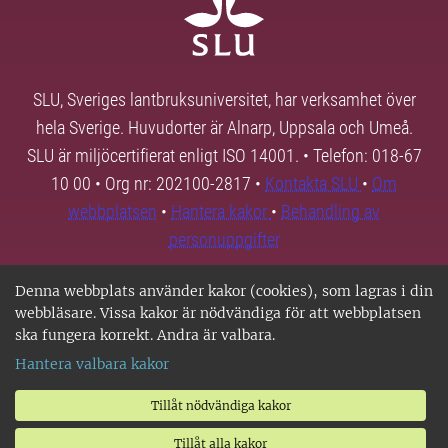
SLU, Sveriges lantbruksuniversitet, har verksamhet över
hela Sverige. Huvudorter är Alnarp, Uppsala och Umeå.
SLU är miljöcertifierat enligt ISO 14001. • Telefon: 018-67
10 00 • Org nr: 202100-2817 •
Kontakta SLU
•
Om
webbplatsen
•
Hantera kakor
•
Behandling av
personuppgifter
Denna webbplats använder kakor (cookies), som lagras i din
webbläsare. Vissa kakor är nödvändiga för att webbplatsen
ska fungera korrekt. Andra är valbara.
Hantera valbara kakor
Tillåt nödvändiga kakor
Tillåt alla kakor