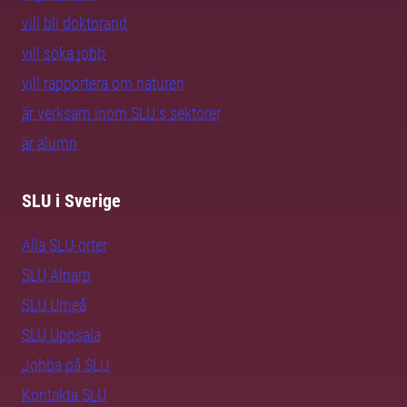
vill bli doktorand
vill söka jobb
vill rapportera om naturen
är verksam inom SLU:s sektorer
är alumn
SLU i Sverige
Alla SLU-orter
SLU Alnarp
SLU Umeå
SLU Uppsala
Jobba på SLU
Kontakta SLU