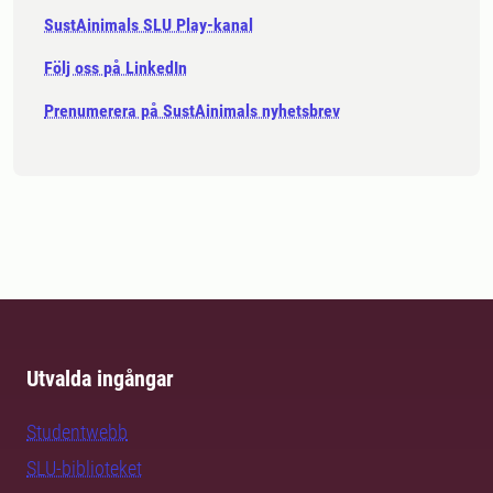
SustAinimals SLU Play-kanal
Följ oss på LinkedIn
Prenumerera på SustAinimals nyhetsbrev
Utvalda ingångar
Studentwebb
SLU-biblioteket