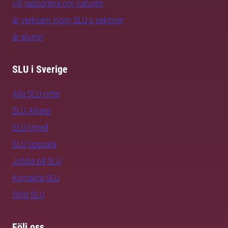
vill rapportera om naturen
är verksam inom SLU:s sektorer
är alumn
SLU i Sverige
Alla SLU-orter
SLU Alnarp
SLU Umeå
SLU Uppsala
Jobba på SLU
Kontakta SLU
Stöd SLU
Följ oss