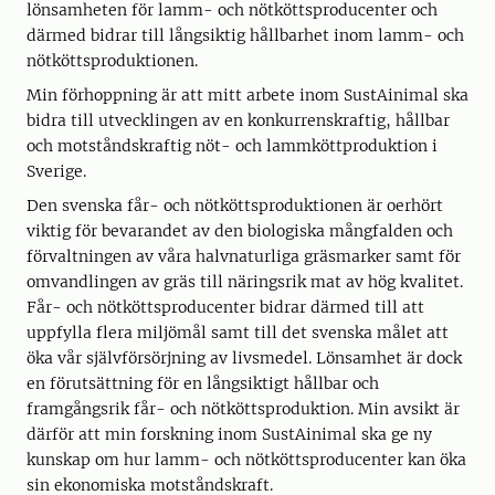
lönsamheten för lamm- och nötköttsproducenter och
därmed bidrar till långsiktig hållbarhet inom lamm- och
nötköttsproduktionen.
Min förhoppning är att mitt arbete inom SustAinimal ska
bidra till utvecklingen av en konkurrenskraftig, hållbar
och motståndskraftig nöt- och lammköttproduktion i
Sverige.
Den svenska får- och nötköttsproduktionen är oerhört
viktig för bevarandet av den biologiska mångfalden och
förvaltningen av våra halvnaturliga gräsmarker samt för
omvandlingen av gräs till näringsrik mat av hög kvalitet.
Får- och nötköttsproducenter bidrar därmed till att
uppfylla flera miljömål samt till det svenska målet att
öka vår självförsörjning av livsmedel. Lönsamhet är dock
en förutsättning för en långsiktigt hållbar och
framgångsrik får- och nötköttsproduktion. Min avsikt är
därför att min forskning inom SustAinimal ska ge ny
kunskap om hur lamm- och nötköttsproducenter kan öka
sin ekonomiska motståndskraft.