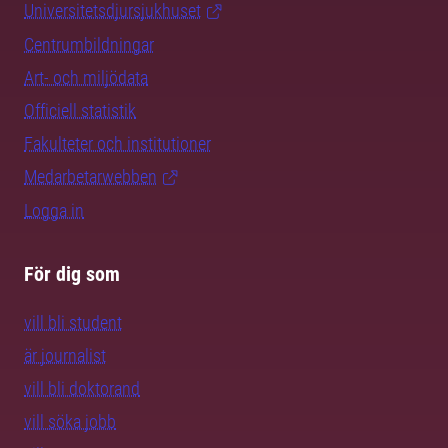
Universitetsdjursjukhuset
Centrumbildningar
Art- och miljödata
Officiell statistik
Fakulteter och institutioner
Medarbetarwebben
Logga in
För dig som
vill bli student
är journalist
vill bli doktorand
vill söka jobb