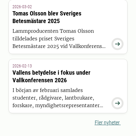
2026-03-02
Tomas Olsson blev Sveriges
Betesmästare 2025
Lammproducenten Tomas Olsson
tilldelades priset Sveriges

Betesmästare 2025 vid Vallkonferensen
i Uppsala den 3 februari.
2026-02-13
Vallens betydelse i fokus under
Vallkonferensen 2026
I början av februari samlades
studenter, rådgivare, lantbrukare,

forskare, myndighetsrepresentanter
och branschaktörer för Vallkonferens.
SustAinimal bidrog med
Fler nyheter
forskningsperspektiv på framtidens
hållbara animalieproduktion i både i