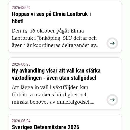
livsmedelsproduktion.
2026-06-29
Hoppas vi ses på Elmia Lantbruk i
höst!
Den 14-16 oktober pågår Elmia
Lantbruk i Jönköping. SLU deltar och

även i år koordineras deltagandet av
SustAinimal.
2026-06-23
Ny avhandling visar att vall kan stärka
växtodlingen - även utan stallgödsel
Att lägga in vall i växtföljden kan
förbättra markens bördighet och

minska behovet av mineralgödsel,
därför har vallen en plats även på
gårdar utan djurhållning. Det visar
2026-06-04
Fatima el Khosht i sin
Sveriges Betesmästare 2026