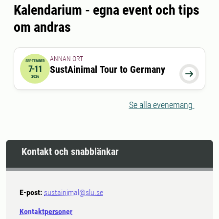
Kalendarium - egna event och tips
programmet och vid
om andras
posterutställningen.
ANNAN ORT
SEPTEMBER
7-11
SustAinimal Tour to Germany
2026-09-07 00:00:00
till
2026-09-11 00:00:00

2026
Se alla evenemang
Kontakt och snabblänkar
E-post:
sustainimal@slu.se
Kontaktpersoner