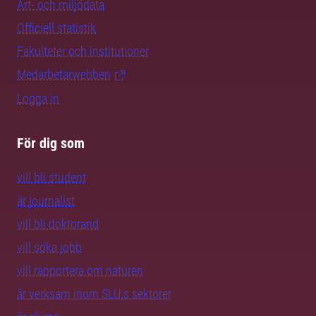
Art- och miljödata
Officiell statistik
Fakulteter och institutioner
Medarbetarwebben
Logga in
För dig som
vill bli student
är journalist
vill bli doktorand
vill söka jobb
vill rapportera om naturen
är verksam inom SLU:s sektorer