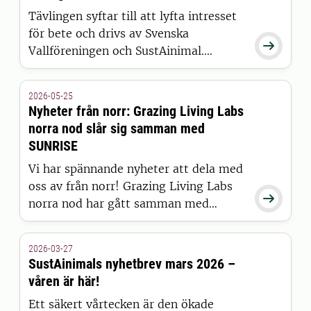
doktorsavhandling.
Tävlingen syftar till att lyfta intresset
för bete och drivs av Svenska

Vallföreningen och SustAinimal.
Tävlingen, som grundades av EU-
projektet Grazing4AgroEcology, är
2026-05-25
öppen för alla med mjölk-, nötkötts-
Nyheter från norr: Grazing Living Labs
eller lammköttsproduktion samt med
norra nod slår sig samman med
åkermarksbete och/eller
SUNRISE
naturbetesmark.
Vi har spännande nyheter att dela med
oss av från norr! Grazing Living Labs

norra nod har gått samman med
projektet SUNRISE, ett agroekologi-
partnerskapsprojekt som arbetar för
2026-03-27
att påskynda den agroekologiska
SustAinimals nyhetbrev mars 2026 –
omställningen i hela Europa.
våren är här!
Ett säkert vårtecken är den ökade