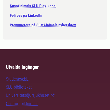
SustAinimals SLU Play-kanal
Följ oss på LinkedIn
Prenumerera på SustAinimals nyhetsbrev
Utvalda ingångar
Studentwebb
SLU-biblioteket
Universitetsdjursjukhuset
Centrumbildningar