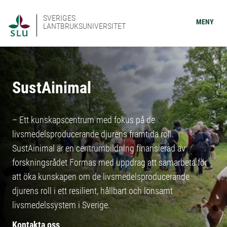
SVERIGES
MENY
LANTBRUKSUNIVERSITET
SustAinimal
– Ett kunskapscentrum med fokus på de
livsmedelsproducerande djurens framtida roll.
SustAinimal är en centrumbildning finansierad av
forskningsrådet Formas med uppdrag att samarbeta för
att öka kunskapen om de livsmedelsproducerande
djurens roll i ett resilient, hållbart och lönsamt
livsmedelssystem i Sverige.
Kontakta oss