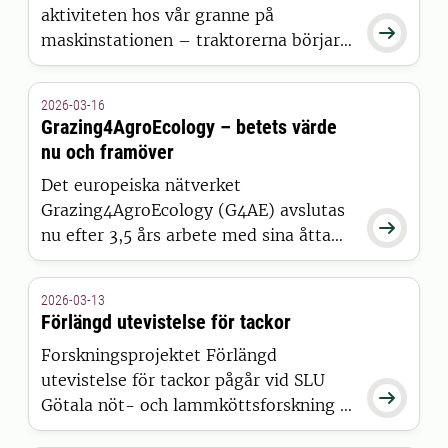
aktiviteten hos vår granne på

maskinstationen – traktorerna börjar
synas på vägarna igen, den här gången
utan snöplogar.
2026-03-16
Grazing4AgroEcology – betets värde
nu och framöver
Det europeiska nätverket
Grazing4AgroEcology (G4AE) avslutas

nu efter 3,5 års arbete med sina åtta
länder involverade – Tyskland,
Nederländerna, Irland, Frankrike,
2026-03-13
Portugal, Italien, Rumänien och
Förlängd utevistelse för tackor
Sverige.
Forskningsprojektet Förlängd
utevistelse för tackor pågår vid SLU

Götala nöt- och lammköttsforskning i
Skara.