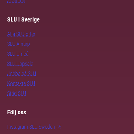
är alumn
SLU i Sverige
Alla SLU-orter
SLU Alnarp
SLU Umeå
SLU Uppsala
Jobba på SLU
Kontakta SLU
Stöd SLU
Följ oss
Instagram SLU.Sweden