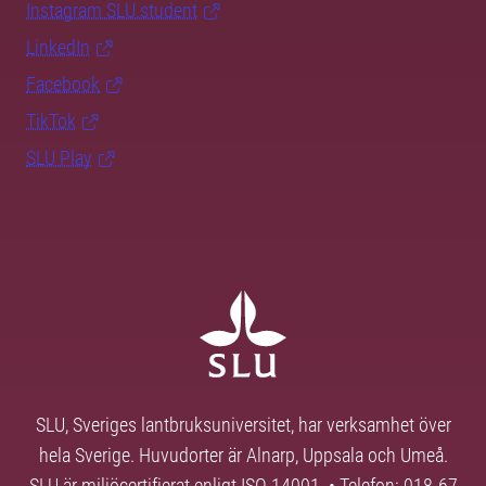
Instagram SLU.student
LinkedIn
Facebook
TikTok
SLU Play
SLU, Sveriges lantbruksuniversitet, har verksamhet över
hela Sverige. Huvudorter är Alnarp, Uppsala och Umeå.
SLU är miljöcertifierat enligt ISO 14001. • Telefon: 018-67