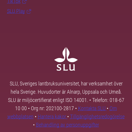
TikTok
SLU Play
SLU, Sveriges lantbruksuniversitet, har verksamhet över
hela Sverige. Huvudorter är Alnarp, Uppsala och Umeå.
SLU är miljöcertifierat enligt ISO 14001. • Telefon: 018-67
10 00 • Org nr: 202100-2817 •
Kontakta SLU
•
Om
webbplatsen
•
Hantera kakor
•
Tillgänglighetsredogörelse
•
Behandling av personuppgifter