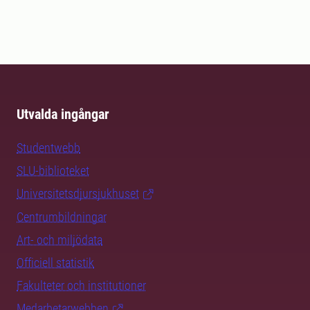
Utvalda ingångar
Studentwebb
SLU-biblioteket
Universitetsdjursjukhuset
Centrumbildningar
Art- och miljödata
Officiell statistik
Fakulteter och institutioner
Medarbetarwebben