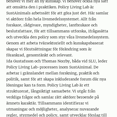
behöver vi mer än ny kunskap. Vi behöver också nya sätt
att omsätta den i praktiken. Policy Living Lab är
SustAinimals arbetssätt för att göra just det. Här samlar
vi aktörer från hela livsmedelssystemet. Allt från
forskare, rådgivare, myndigheter, lantbrukare och
beslutsfattare, för att tillsammans utforska, ifrågasätta
och utveckla den policy som styr våra livsmedelssystem.
Genom att arbeta tvärsektoriellt och kunskapsbaserat
skapar vi förutsättningar för förändring som är
förankrad, genomtänkt och relevant.
Ida Gustafsson och Thomas Norrby, båda vid SLU, leder
Policy Living Lab-processen inom SustAinimal. De
arbetar i gränslandet mellan forskning, praktik och
politik, samt för att skapa inkluderande forum där nya
lösningar kan ta form. Policy Living Lab är ett
strukturerat, långsiktigt samarbete. Vi utgår från
verkliga frågor och samlar rätt aktörer beroende på
ämnets karaktär. Tillsammans identifierar vi
utmaningar och möjligheter, analyserar nuvarande
regler, styrmedel och policy, samt utvecklar förslag till