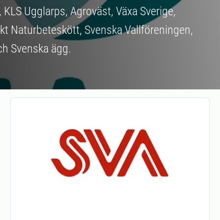
, KLS Ugglarps, Agroväst, Växa Sverige,
kt Naturbeteskött, Svenska Vallföreningen,
och Svenska ägg.