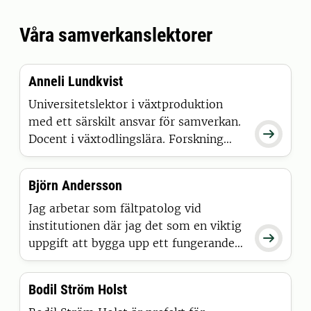
grönytefaktorn. Det är fokus för de två
Movium Partnerskapsprojekt som
Våra samverkanslektorer
beviljas finansiering efter den externa
bedömningsgruppens granskning.
Anneli Lundkvist
Universitetslektor i växtproduktion
med ett särskilt ansvar för samverkan.

Docent i växtodlingslära. Forskning
inom ogräsekologi. Föreståndare för
SLU Fältforsk. Ordförande för SLU
Björn Andersson
Nätverk växtskydd
Jag arbetar som fältpatolog vid
institutionen där jag det som en viktig

uppgift att bygga upp ett fungerande
gränssnitt mellan forskning och praktik
för att underlätta samarbete kring
Bodil Ström Holst
problemen med att hantera