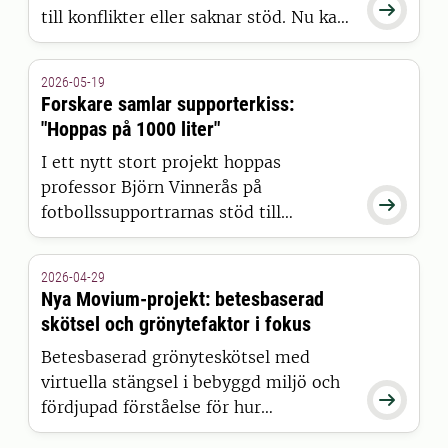

till konflikter eller saknar stöd. Nu kan
SLU-forskaren Guillaume Chapron tack
vare forskningsanslag på 27 miljoner
2026-05-19
kronor utveckla en metod för att
Forskare samlar supporterkiss:
stresstesta naturvårdspolitik innan den
"Hoppas på 1000 liter"
används i verkligheten.
I ett nytt stort projekt hoppas
professor Björn Vinnerås på

fotbollssupportrarnas stöd till
forskningen. Det handlar om speciella
pissoarer och mobila toaletter kring
2026-04-29
Malmö FF:s hemmaarena där urin
Nya Movium-projekt: betesbaserad
samlas in för att bli gödsel.
skötsel och grönytefaktor i fokus
Betesbaserad grönyteskötsel med
virtuella stängsel i bebyggd miljö och

fördjupad förståelse för hur
bostadsrättsföreningar hanterar