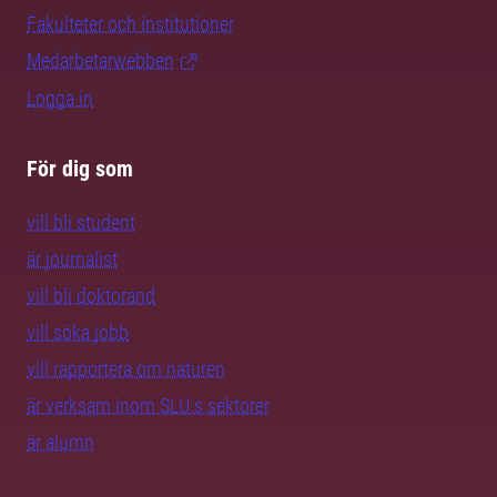
Fakulteter och institutioner
Medarbetarwebben
Logga in
För dig som
vill bli student
är journalist
vill bli doktorand
vill söka jobb
vill rapportera om naturen
är verksam inom SLU:s sektorer
är alumn