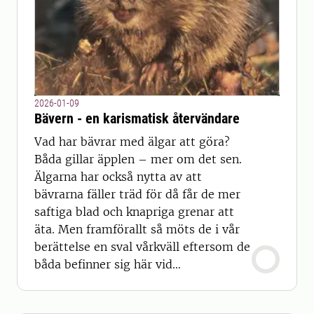
2026-01-09
Bävern - en karismatisk återvändare
Vad har bävrar med älgar att göra?
Båda gillar äpplen – mer om det sen.
Älgarna har också nytta av att
bävrarna fäller träd för då får de mer
saftiga blad och knapriga grenar att
äta. Men framförallt så möts de i vår
berättelse en sval vårkväll eftersom de
båda befinner sig här vid
Ångermanälven.