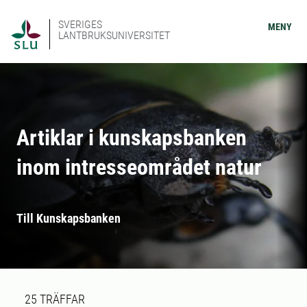
SVERIGES
MENY
LANTBRUKSUNIVERSITET
Artiklar i kunskapsbanken
inom intresseområdet natur
Till Kunskapsbanken
Sökresultat
25 sökresultat hittades
25
TRÄFFAR