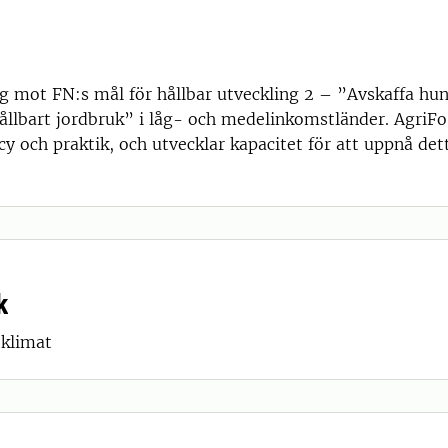
 mot FN:s mål för hållbar utveckling 2 – ”Avskaffa hu
ållbart jordbruk” i låg- och medelinkomstländer. AgriF
icy och praktik, och utvecklar kapacitet för att uppnå de
k
 klimat