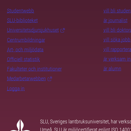
Studentwebb
vill bli studen
SLU-biblioteket
är journalist
Universitetsdjursjukhuset
vill bli dokto
vill söka jobb
Centrumbildningar
vill rapporte
Art- och miljödata
är verksam i
Officiell statistik
är alumn
Fakulteter och institutioner
Medarbetarwebben
Logga in
SLU, Sveriges lantbruksuniversitet, har verk
Umeå. SLU är miljöcertifierat enligt ISO 140