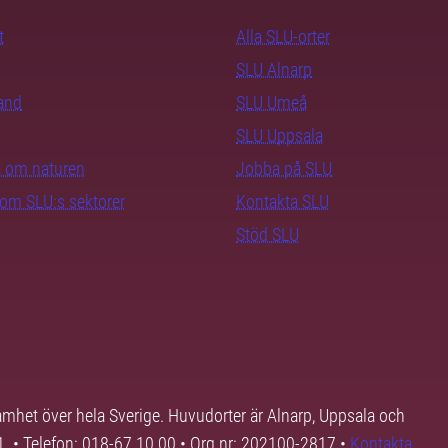
t
Alla SLU-orter
SLU Alnarp
rand
SLU Umeå
SLU Uppsala
ra om naturen
Jobba på SLU
nom SLU:s sektorer
Kontakta SLU
Stöd SLU
samhet över hela Sverige. Huvudorter är Alnarp, Uppsala och
01. • Telefon: 018-67 10 00 • Org nr: 202100-2817 •
Kontakta