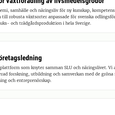
ör växtförädling av livsmedelsgrödor
mi, samhälle och näringsliv för ny kunskap, kompeten
en till robusta växtsorter anpassade för svenska odlingsfö
ruks- och trädgårdsproduktion i hela Sverige.
retagsledning
plattform som knyter samman SLU och näringslivet. Vi
cerad forskning, utbildning och samverkan med de gröna n
ning och entreprenörskap.