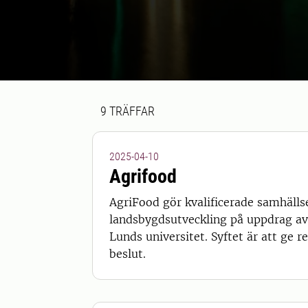
Sökresultat
9 sökresultat hittades
9
TRÄFFAR
2025-04-10
Agrifood
AgriFood gör kvalificerade samhäll
landsbygdsutveckling på uppdrag a
Lunds universitet. Syftet är att ge 
beslut.