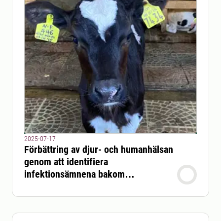
2025-07-17
Förbättring av djur- och humanhälsan
genom att identifiera
infektionsämnena bakom
diarrésjukdomar hos unga idisslare i
Etiopien