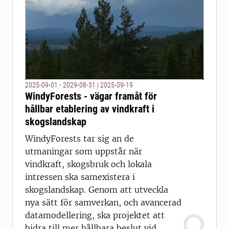
2025-09-01 - 2029-08-31
|
2025-09-19
WindyForests - vägar framåt för
hållbar etablering av vindkraft i
skogslandskap
WindyForests tar sig an de
utmaningar som uppstår när
vindkraft, skogsbruk och lokala
intressen ska samexistera i
skogslandskap. Genom att utveckla
nya sätt för samverkan, och avancerad
datamodellering, ska projektet att
bidra till mer hållbara beslut vid