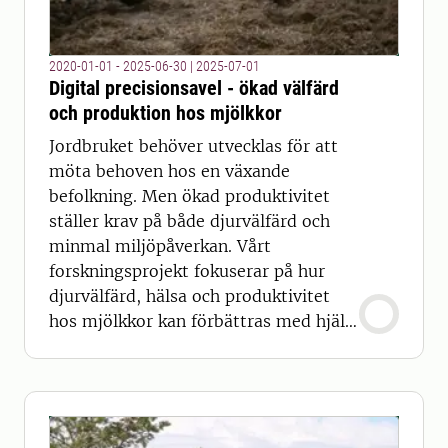
2020-01-01 - 2025-06-30
|
2025-07-01
Digital precisionsavel - ökad välfärd
och produktion hos mjölkkor
Jordbruket behöver utvecklas för att
möta behoven hos en växande
befolkning. Men ökad produktivitet
ställer krav på både djurvälfärd och
minmal miljöpåverkan. Vårt
forskningsprojekt fokuserar på hur
djurvälfärd, hälsa och produktivitet
hos mjölkkor kan förbättras med hjälp
av sensorteknologi.