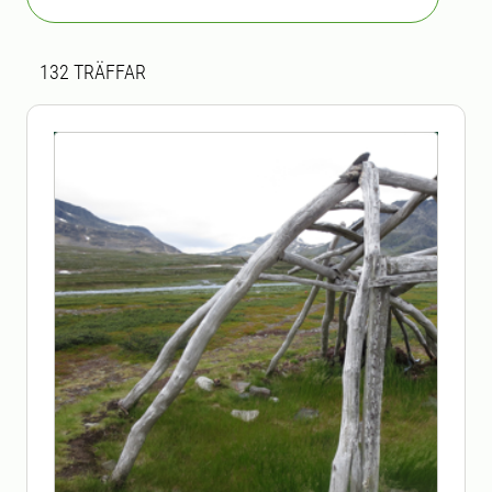
Sökresultat
132 sökresultat hittades
132
TRÄFFAR