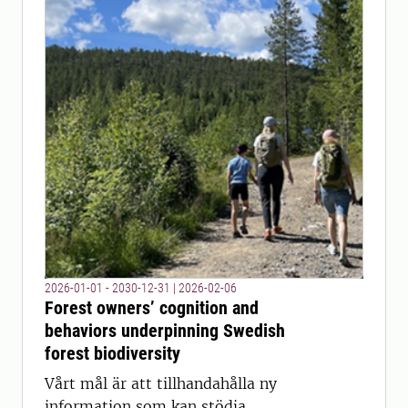
2026-01-01 - 2030-12-31
|
2026-02-06
Forest owners’ cognition and
behaviors underpinning Swedish
forest biodiversity
Vårt mål är att tillhandahålla ny
information som kan stödja