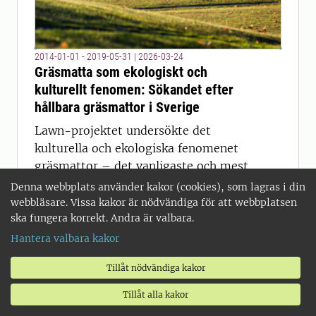
2014-01-01 - 2019-05-31
|
2026-03-24
Gräsmatta som ekologiskt och
kulturellt fenomen: Sökandet efter
hållbara gräsmattor i Sverige
Lawn-projektet undersökte det
kulturella och ekologiska fenomenet
gräsmattor – det vanligaste och mest
populära inslaget i stadsmiljöer runt
Denna webbplats använder kakor (cookies), som lagras i din
om i världen.
webbläsare. Vissa kakor är nödvändiga för att webbplatsen
ska fungera korrekt. Andra är valbara.
Hantera valbara kakor
Tillåt nödvändiga kakor
Visa fler
Tillåt alla kakor