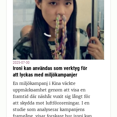
2025-07-30
Ironi kan användas som verktyg för
att lyckas med miljökampanjer
En miljökampanj i Kina väckte
uppmärksamhet genom att visa en
framtid där näshår vuxit sig långt för
att skydda mot luftföroreningar. I en
studie som analyserar kampanjens
framgång, visar forskare hur ironi kan