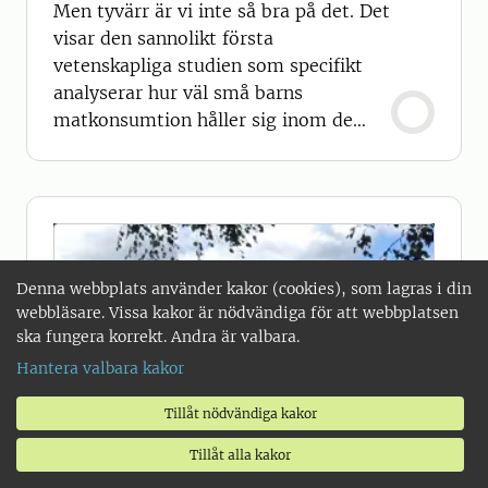
Men tyvärr är vi inte så bra på det. Det
visar den sannolikt första
vetenskapliga studien som specifikt
analyserar hur väl små barns
matkonsumtion håller sig inom de
planetära gränserna.
Denna webbplats använder kakor (cookies), som lagras i din
webbläsare. Vissa kakor är nödvändiga för att webbplatsen
ska fungera korrekt. Andra är valbara.
Hantera valbara kakor
Tillåt nödvändiga kakor
Tillåt alla kakor