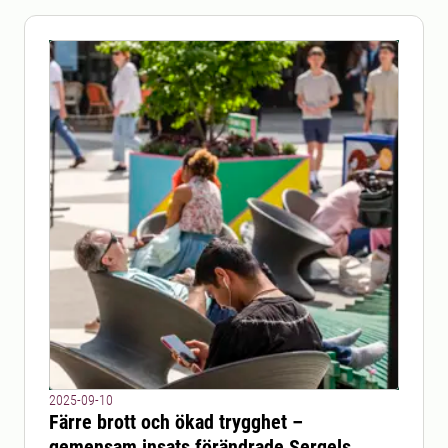
2025-09-10
Färre brott och ökad trygghet –
gemensam insats förändrade Sergels