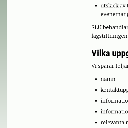
utskick av
evenemang
SLU behandlar 
lagstiftninge
Vilka upp
Vi sparar följ
namn
kontaktupp
informati
informati
relevanta