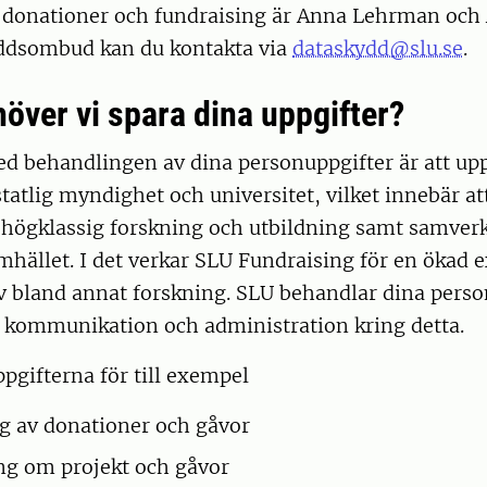
onationer och fundraising är Anna Lehrman och
ddsombud kan du kontakta via
dataskydd@slu.se
.
höver vi spara dina uppgifter?
 behandlingen av dina personuppgifter är att uppf
atlig myndighet och universitet, vilket innebär at
a högklassig forskning och utbildning samt samver
hället. I det verkar SLU Fundraising för en ökad 
v bland annat forskning. SLU behandlar dina perso
a kommunikation och administration kring detta.
pgifterna för till exempel
ng av donationer och gåvor
ng om projekt och gåvor