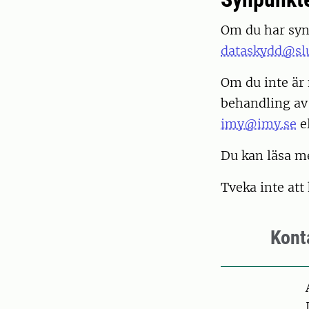
Om du har syn
dataskydd@slu
Om du inte är
behandling av
imy@imy.se
e
Du kan läsa m
Tveka inte att
Kont
Pers