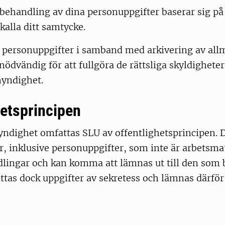
s behandling av dina personuppgifter baserar sig p
rkalla ditt samtycke.
 personuppgifter i samband med arkivering av al
nödvändig för att fullgöra de rättsliga skyldigheter
yndighet.
hetsprincipen
ndighet omfattas SLU av offentlighetsprincipen. D
r, inklusive personuppgifter, som inte är arbetsmat
lingar och kan komma att lämnas ut till den som b
attas dock uppgifter av sekretess och lämnas därför 