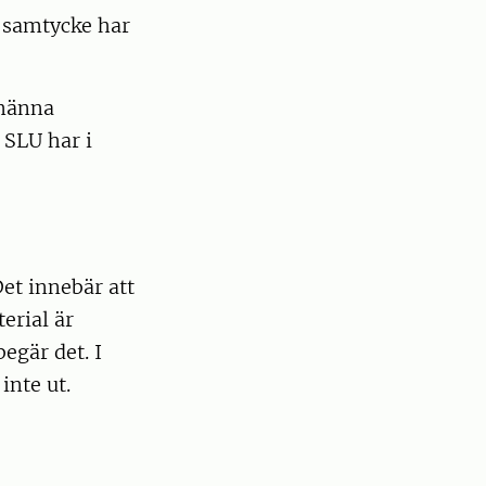
å samtycke har
lmänna
 SLU har i
et innebär att
erial är
egär det. I
inte ut.