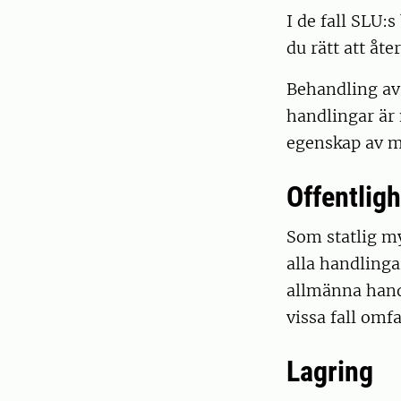
I de fall SLU:
du rätt att åte
Behandling av
handlingar är 
egenskap av m
Offentlig
Som statlig my
alla handlinga
allmänna hand
vissa fall omf
Lagring