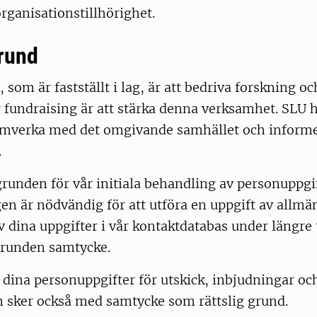
organisationstillhörighet.
grund
 som är fastställt i lag, är att bedriva forskning oc
 fundraising är att stärka denna verksamhet. SLU h
amverka med det omgivande samhället och inform
.
grunden för vår initiala behandling av personuppgif
en är nödvändig för att utföra en uppgift av allmän
v dina uppgifter i vår kontaktdatabas under längre
 grunden samtycke.
dina personuppgifter för utskick, inbjudningar oc
n sker också med samtycke som rättslig grund.