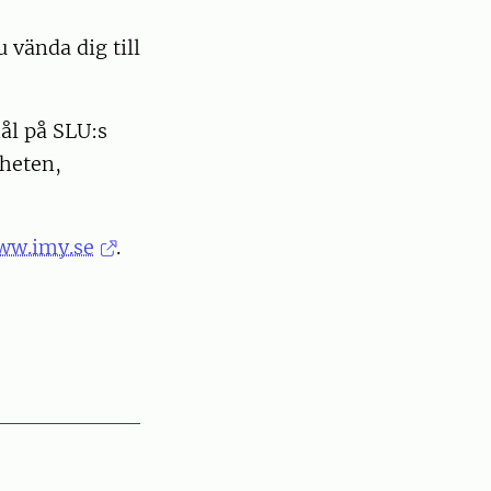
vända dig till
ål på SLU:s
gheten,
ww.imy.se
.