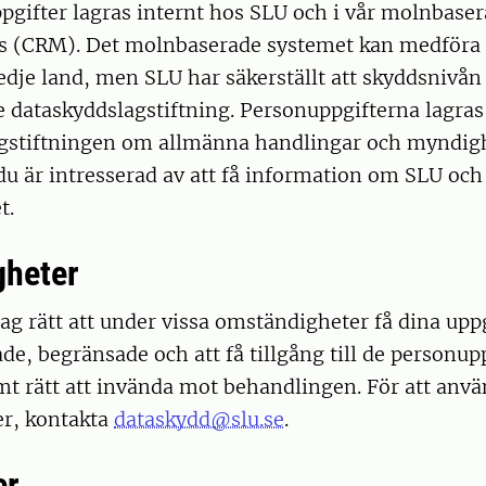
pgifter lagras internt hos SLU och i vår molnbase
s (CRM). Det molnbaserade systemet kan medföra a
tredje land, men SLU har säkerställt att skyddsnivån
e dataskyddslagstiftning. Personuppgifterna lagras
lagstiftningen om allmänna handlingar och myndigh
 du är intresserad av att få information om SLU och 
t.
gheter
lag rätt att under vissa omständigheter få dina upp
ade, begränsade och att få tillgång till de personu
t rätt att invända mot behandlingen. För att anvä
er, kontakta
dataskydd@slu.se
.
er