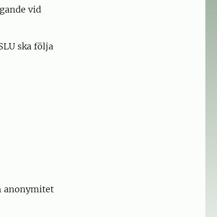
agande vid
SLU ska följa
h anonymitet