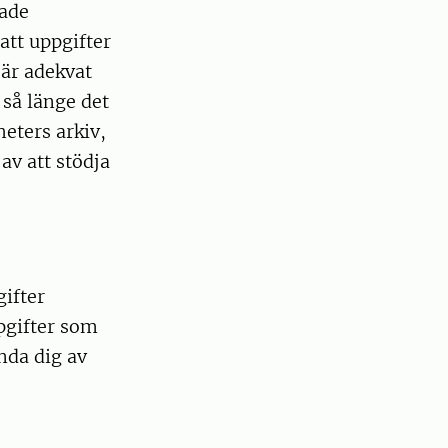
rade
tt uppgifter
 är adekvat
 så länge det
eters arkiv,
av att stödja
gifter
ppgifter som
nda dig av