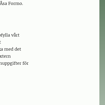
 Åsa Formo.
ylla vårt
t
ka med det
extern
nuppgifter för