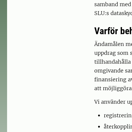
samband med d
SLU:s datasky
Varför be
Ändamålen med
uppdrag som st
tillhandahåll
omgivande sam
finansiering a
att möjliggör
Vi använder up
registreri
återkoppli