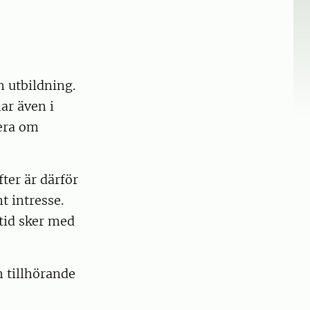
h utbildning.
ar även i
era om
ter är därför
t intresse.
 tid sker med
h tillhörande