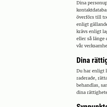
Dina personup
kontaktdataba
överförs till 
enligt gälland
krävs enligt 
eller så länge
vår verksamhe
Dina rätti
Du har enligt 
raderade, rätt
behandlas, sam
dina rättighet
Synpunkt