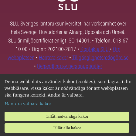
SLU, Sveriges lantbruksuniversitet, har verksamhet över
hela Sverige. Huvudorter är Alnarp, Uppsala och Umeå.
SLU är miljöcertifierat enligt ISO 14001. • Telefon: 018-67
10 00 • Org nr: 202100-2817 •
Kontakta SLU
•
Om
webbplatsen
•
Hantera kakor
•
Tillgänglighetsredogörelse
•
Behandling av personuppgifter
Denna webbplats använder kakor (cookies), som lagras i din
webbläsare. Vissa kakor är nödvändiga för att webbplatsen
ska fungera korrekt. Andra är valbara.
Hantera valbara kakor
Tillåt nödvändiga kakor
Tillåt alla kakor