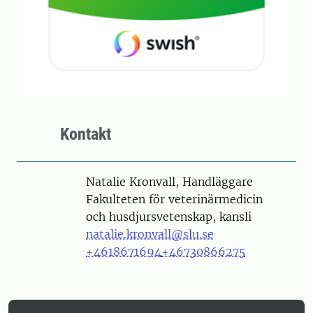
Kontakt
Person
Natalie Kronvall, Handläggare
Fakulteten för veterinärmedicin
och husdjursvetenskap, kansli
natalie.kronvall@slu.se
+4618671694
+46730866275