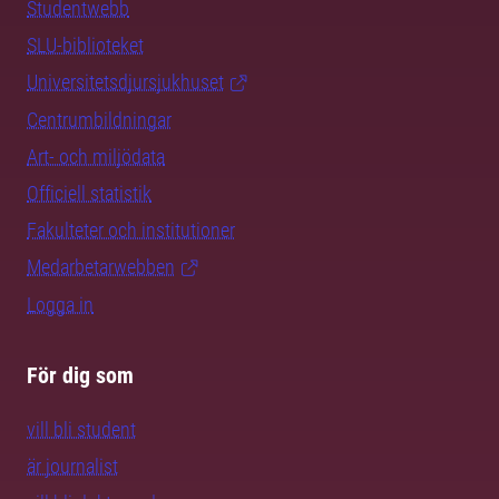
Studentwebb
SLU-biblioteket
Universitetsdjursjukhuset
Centrumbildningar
Art- och miljödata
Officiell statistik
Fakulteter och institutioner
Medarbetarwebben
Logga in
För dig som
vill bli student
är journalist