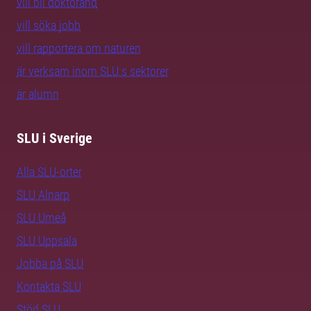
vill bli doktorand
vill söka jobb
vill rapportera om naturen
är verksam inom SLU:s sektorer
är alumn
SLU i Sverige
Alla SLU-orter
SLU Alnarp
SLU Umeå
SLU Uppsala
Jobba på SLU
Kontakta SLU
Stöd SLU