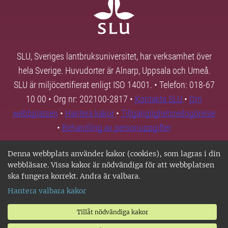
SLU, Sveriges lantbruksuniversitet, har verksamhet över
hela Sverige. Huvudorter är Alnarp, Uppsala och Umeå.
SLU är miljöcertifierat enligt ISO 14001. • Telefon: 018-67
10 00 • Org nr: 202100-2817 •
Kontakta SLU
•
Om
webbplatsen
•
Hantera kakor
•
Tillgänglighetsredogörelse
•
Behandling av personuppgifter
Denna webbplats använder kakor (cookies), som lagras i din
webbläsare. Vissa kakor är nödvändiga för att webbplatsen
ska fungera korrekt. Andra är valbara.
Hantera valbara kakor
Tillåt nödvändiga kakor