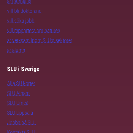
är journalist
vill bli doktorand
vill söka jobb
vill rapportera om naturen
är verksam inom SLU:s sektorer
är alumn
SLU i Sverige
Alla SLU-orter
SLU Alnarp
SLU Umeå
SLU Uppsala
Jobba på SLU
Kontakta SLU