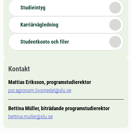
Studieintyg
Karriärvägledning
Studentkonto och filer
Kontakt
Mattias Eriksson, programstudierektor
psr.agronom.livsmedel@slu.se
Bettina Müller, biträdande programstudierektor
bettina.muller@slu.se