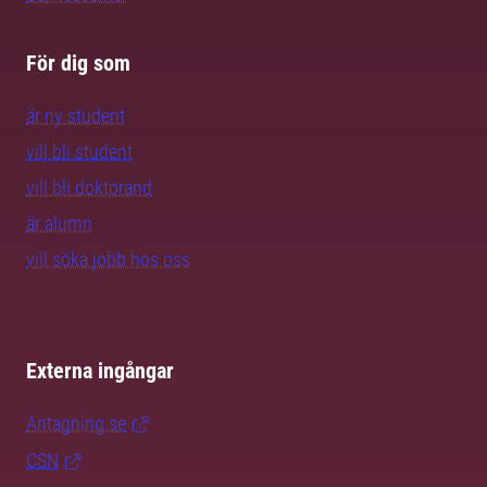
För dig som
är ny student
vill bli student
vill bli doktorand
är alumn
vill söka jobb hos oss
Externa ingångar
Antagning.se
CSN