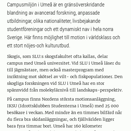
Campusmiljön i Umeå är en gränsöverskridande
blandning av avancerad forskning, anpassade
utbildningar, olika nationaliteter, livsbejakande
studentföreningar och ett dynamiskt nav i hela norra
Sverige. Här finns möjlighet till motion i världsklass och
ett stort nöjes-och kulturutbud.
Skogis, som SLU:s skogsfakultet ofta kallas, delar
campus med Umeå universitet. Vid SLU i Umeå läser du
till jägmästare, men också masterprogram med
inriktning mot skötsel av vilt- och fiskpopulationer. Den
skogliga forskningen vid SLU i Umeå har en stor
spännvidd från molekylärnivå till landskaps-perspektiv.
På campus finns Nordens största motionsanläggning,
IKSU (Idrottsklubben Studenterna i Umeå) med 25 000
besökare i veckan. Med mindre än en timmes bilfärd når
du flera bra skidanläggningar, och fjällvärlden ligger
bara fyra timmar bort. Umeå har 160 kilometer