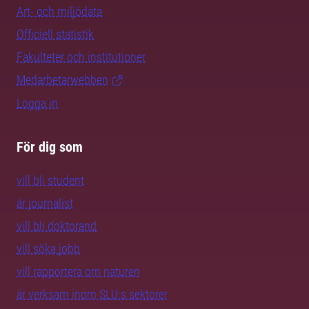
Art- och miljödata
Officiell statistik
Fakulteter och institutioner
Medarbetarwebben
Logga in
För dig som
vill bli student
är journalist
vill bli doktorand
vill söka jobb
vill rapportera om naturen
är verksam inom SLU:s sektorer