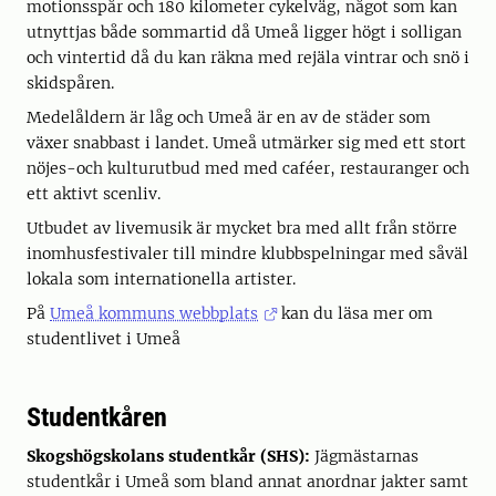
motionsspår och 180 kilometer cykelväg, något som kan
utnyttjas både sommartid då Umeå ligger högt i solligan
och vintertid då du kan räkna med rejäla vintrar och snö i
skidspåren.
Medelåldern är låg och Umeå är en av de städer som
växer snabbast i landet. Umeå utmärker sig med ett stort
nöjes-och kulturutbud med med caféer, restauranger och
ett aktivt scenliv.
Utbudet av livemusik är mycket bra med allt från större
inomhusfestivaler till mindre klubbspelningar med såväl
lokala som internationella artister.
På
Umeå kommuns webbplats
kan du läsa mer om
studentlivet i Umeå
Studentkåren
Skogshögskolans studentkår (SHS):
Jägmästarnas
studentkår i Umeå som bland annat anordnar jakter samt