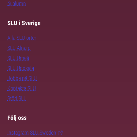
är alumn
SLU i Sverige
Alla SLU-orter
SLU Alnarp
SLU Umeå
SLU Uppsala
Jobba på SLU
Kontakta SLU
Stöd SLU
Följ oss
Instagram SLU.Sweden