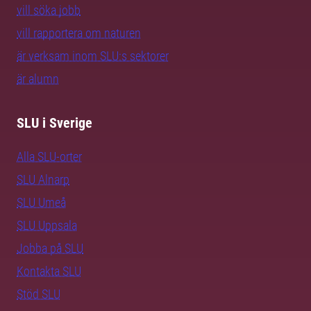
vill söka jobb
vill rapportera om naturen
är verksam inom SLU:s sektorer
är alumn
SLU i Sverige
Alla SLU-orter
SLU Alnarp
SLU Umeå
SLU Uppsala
Jobba på SLU
Kontakta SLU
Stöd SLU