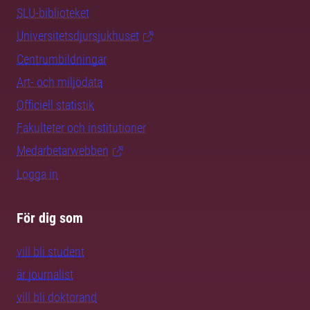
SLU-biblioteket
Universitetsdjursjukhuset
Centrumbildningar
Art- och miljödata
Officiell statistik
Fakulteter och institutioner
Medarbetarwebben
Logga in
För dig som
vill bli student
är journalist
vill bli doktorand