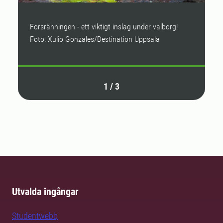
Forsränningen - ett viktigt inslag under valborg!
S
Foto: Xulio Gonzales/Destination Uppsala
s
1
/
3
Utvalda ingångar
Studentwebb