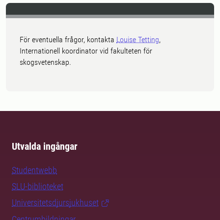
För eventuella frågor, kontakta
Louise Tetting
,
Internationell koordinator vid fakulteten för
skogsvetenskap.
Utvalda ingångar
Studentwebb
SLU-biblioteket
Universitetsdjursjukhuset
Centrumbildningar