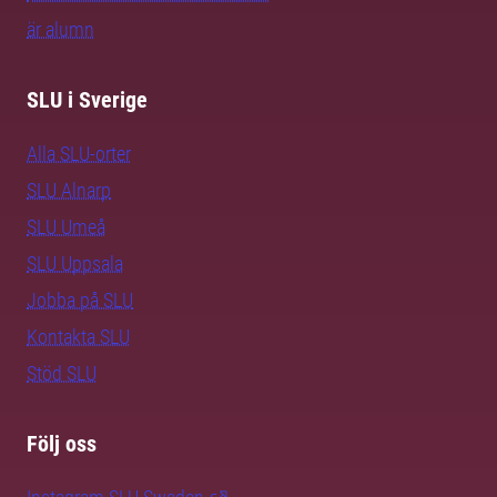
är alumn
SLU i Sverige
Alla SLU-orter
SLU Alnarp
SLU Umeå
SLU Uppsala
Jobba på SLU
Kontakta SLU
Stöd SLU
Följ oss