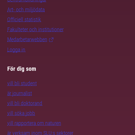
Art- och miljödata
Officiell statistik
Fakulteter och institutioner
Medarbetarwebben
Logga in
För dig som
vill bli student
är journalist
vill bli doktorand
vill söka jobb
vill rapportera om naturen
är verksam inom SLU:s sektorer