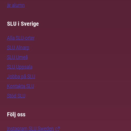
är alumn
SLU i Sverige
Alla SLU-orter
SLU Alnarp
SLU Umeå
SLU Uppsala
Jobba på SLU
Kontakta SLU
Stöd SLU
Följ oss
Instagram SLU.Sweden