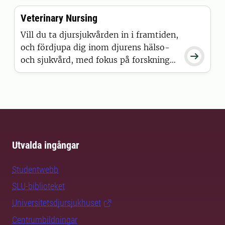
miljö, nära aktuell forskning.
Veterinary Nursing
Vill du ta djursjukvården in i framtiden,
och fördjupa dig inom djurens hälso-

och sjukvård, med fokus på forskning
och utveckling?
Utvalda ingångar
Studentwebb
SLU-biblioteket
Universitetsdjursjukhuset
Centrumbildningar