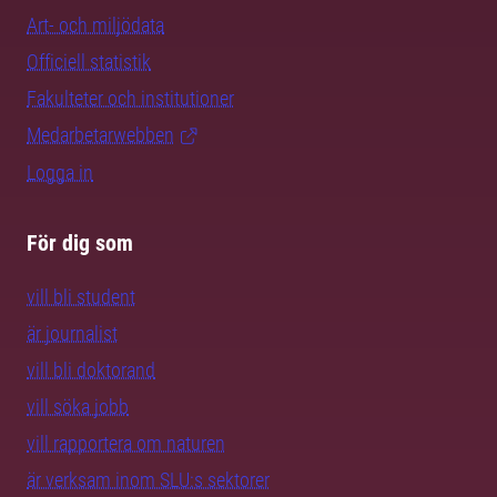
Art- och miljödata
Officiell statistik
Fakulteter och institutioner
Medarbetarwebben
Logga in
För dig som
vill bli student
är journalist
vill bli doktorand
vill söka jobb
vill rapportera om naturen
är verksam inom SLU:s sektorer