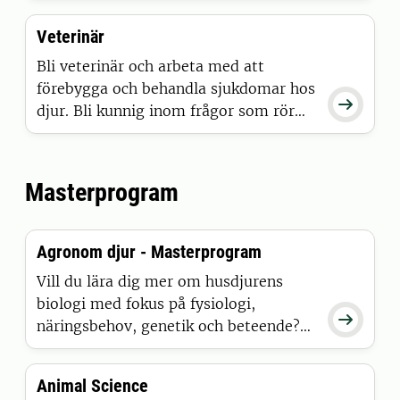
samtidigt som du utvecklar din ridning
Veterinär
och hästhanering. Utbildningen är
förlagd till hästnäringens
Bli veterinär och arbeta med att
riksanläggningar Strömsholm och
förebygga och behandla sjukdomar hos

Flyinge.
djur. Bli kunnig inom frågor som rör
djurhälsa, djur- och smittskydd och
hållbar tillgång till säkra livsmedel.
Masterprogram
Agronom djur - Masterprogram
Vill du lära dig mer om husdjurens
biologi med fokus på fysiologi,

näringsbehov, genetik och beteende?
Vill du dessutom få god kännedom om
samhällets och branschens regelverk
Animal Science
för djurhållning och