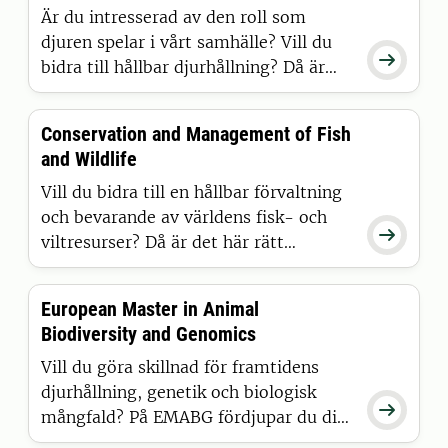
livsmedelsproduktion? Då är
Är du intresserad av den roll som
masterprogrammet Agronom djur
djuren spelar i vårt samhälle? Vill du

något för dig.
bidra till hållbar djurhållning? Då är
det här rätt program för dig.
Conservation and Management of Fish
and Wildlife
Vill du bidra till en hållbar förvaltning
och bevarande av världens fisk- och

viltresurser? Då är det här rätt
program för dig.
European Master in Animal
Biodiversity and Genomics
Vill du göra skillnad för framtidens
djurhållning, genetik och biologisk

mångfald? På EMABG fördjupar du dig
i bioinformatik – i en internationell