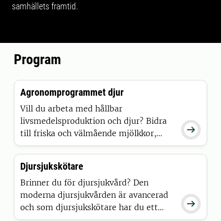
samhällets framtid.
Program
Agronomprogrammet djur
Vill du arbeta med hållbar
livsmedelsproduktion och djur? Bidra

till friska och välmående mjölkkor,
hållbar äggproduktion eller
klimatanpassad fiskodling till vår
Djursjukskötare
svenska matförsörjning? Då är
djuragronom något för dig.
Brinner du för djursjukvård? Den
moderna djursjukvården är avancerad

och som djursjukskötare har du ett
ansvarsfullt arbete. Du utför