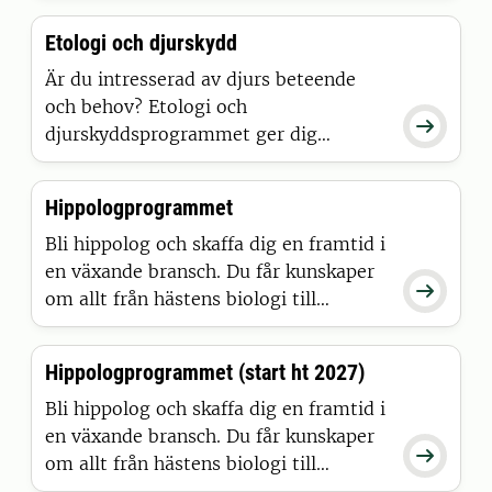
omvårdnaden av djuren och håller
Etologi och djurskydd
kontakten med djurägarna, så yrket
kräver inte bara känsla för djur utan
Är du intresserad av djurs beteende
också god kommunikation med
och behov? Etologi och

människor.
djurskyddsprogrammet ger dig
kompetens att arbeta med djur,
djurhållning och människor. Du får
Hippologprogrammet
kunskaper för att kunna arbeta för
djurens bästa.
Bli hippolog och skaffa dig en framtid i
en växande bransch. Du får kunskaper

om allt från hästens biologi till
pedagogik och företagsekonomi
samtidigt som du utvecklar dina
Hippologprogrammet (start ht 2027)
praktiska färdigheter. Utbildningen är
förlagd till hästnäringens
Bli hippolog och skaffa dig en framtid i
riksanläggningar Flyinge, Strömsholm
en växande bransch. Du får kunskaper

och Wången.
om allt från hästens biologi till
pedagogik och företagsekonomi