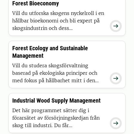
Forest Bioeconomy
en hållbar framtid? Då är det här rätt
program för dig.
Vill du utforska skogens nyckelroll i en
hållbar bioekonomi och bli expert på

skogsindustrin och dess
hållbarhetspotential? Och dessutom ha
möjlighet att ta en jägmästarexamen?
Forest Ecology and Sustainable
Då är det här rätt program för dig.
Management
Vill du studera skogsförvaltning
baserad på ekologiska principer och

med fokus på hållbarhet mitt i den
globala klimatförändringen? Då
behöver du inte leta längre. Ta din
Industrial Wood Supply Management
examen på det universitet som rankas
som nummer ett i världen inom
Det här programmet sätter dig i
skogsvetenskap.
förarsätet av försörjningskedjan från

skog till industri. Du får
verklighetsnära träning och teoretiska