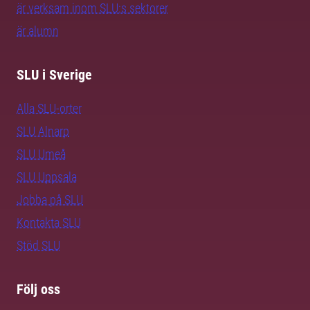
är verksam inom SLU:s sektorer
är alumn
SLU i Sverige
Alla SLU-orter
SLU Alnarp
SLU Umeå
SLU Uppsala
Jobba på SLU
Kontakta SLU
Stöd SLU
Följ oss