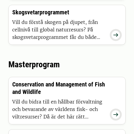
kunder och entreprenörer som utför
Skogsvetarprogrammet
åtgärder. Med skogen som ett av dina
klassrum får du verktyg att hantera
Vill du förstå skogen på djupet, från
skogsbruk och naturvård i praktiken.
cellnivå till global naturresurs? På

skogsvetarprogrammet får du både
djup och bredd i dina kunskaper om
skogens ekosystem och hur skogen kan
bidra till en hållbar framtid.
Masterprogram
Conservation and Management of Fish
and Wildlife
Vill du bidra till en hållbar förvaltning
och bevarande av världens fisk- och

viltresurser? Då är det här rätt
program för dig.