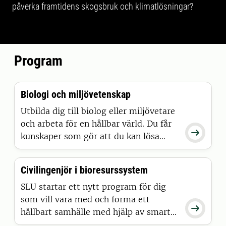
påverka framtidens skogsbruk och klimatlösningar?
Program
Biologi och miljövetenskap
Utbilda dig till biolog eller miljövetare
och arbeta för en hållbar värld. Du får

kunskaper som gör att du kan lösa
angelägna miljöproblem och bidra till
att bevara en biologisk mångfald.
Civilingenjör i bioresurssystem
SLU startar ett nytt program för dig
som vill vara med och forma ett

hållbart samhälle med hjälp av smart
teknik och innovation. På