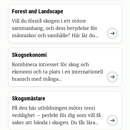
civilingenjörsprogrammet i
Forest and Landscape
bioresurssystem kombineras
ingenjörskonst med verkliga
Vill du förstå skogen i ett större
utmaningar inom skog, jordbruk,
sammanhang, och dess betydelse för

klimat och teknik. Här får du en unik
människor och samhälle? Här lär du
utbildning med teknisk kompetens,
dig hur skogslandskap sköts, upplevs
förankring i de gröna näringarna och
och förvaltas ur både ett landskaps-
Skogsekonomi
hög efterfrågan på arbetsmarknaden.
och skogsbruksperspektiv.
Programmet ger en helhetsbild av
Kombinera intresset för skog och
skogens olika värden. Undervisningen
ekonomi och ta plats i en internationell

sker helt på engelska.
bransch med många
karriärmöjligheter.
Skogsekonomiprogrammet ger dig
Skogsmästare
bredden och verktygen för att förstå
hela värdekedjan – från skog till
På den här utbildningen möter teori
konsument. Din kompetens inom
verklighet – perfekt för dig som vill få

skogsekonomi är användbar i hela
saker att hända i skogen. Du får lära
skogsbranschen.
dig att sköta skog i samarbete med