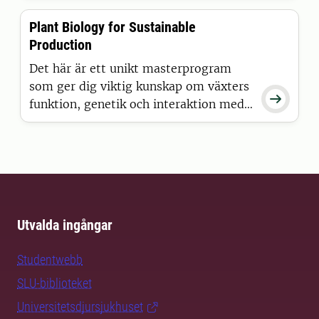
insikter i effektivt nyttjande av skoglig
Plant Biology for Sustainable
råvara och produktionsresurser för att
Production
uthålligt försörja biobaserade
industrier. På campus eller distans –
Det här är ett unikt masterprogram
välj själv.
som ger dig viktig kunskap om växters

funktion, genetik och interaktion med
miljön.
Utvalda ingångar
Studentwebb
SLU-biblioteket
Universitetsdjursjukhuset