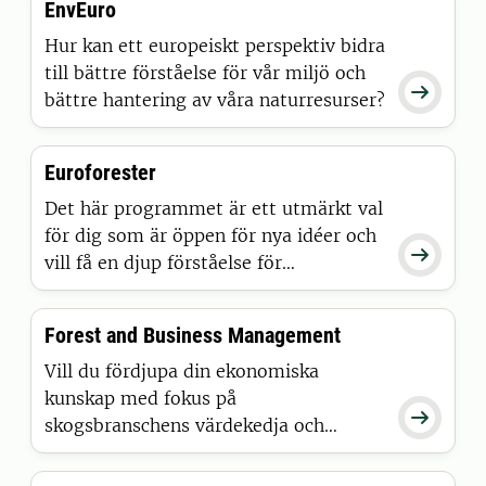
EnvEuro
Hur kan ett europeiskt perspektiv bidra
till bättre förståelse för vår miljö och

bättre hantering av våra naturresurser?
Euroforester
Det här programmet är ett utmärkt val
för dig som är öppen för nya idéer och

vill få en djup förståelse för
skogsskötsel, ekologi, planering och
policy som går utöver vissa nationella
Forest and Business Management
skogliga traditioner.
Vill du fördjupa din ekonomiska
kunskap med fokus på

skogsbranschens värdekedja och
hållbarhet samtidigt som du utforskar
skogens roll och bli en nyckelspelare i